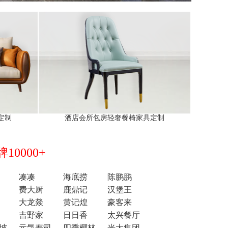
定制
酒店会所包房轻奢餐椅家具定制
0000+
凑凑
海底捞
陈鹏鹏
费大厨
鹿鼎记
汉堡王
大龙燚
黄记煌
豪客来
吉野家
日日香
太兴餐厅
坡
元気寿司
四季椰林
光大集团