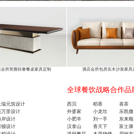
店会所简雅轻奢餐桌家具定制
酒店会所包房实木沙发家具
全球餐饮战略合作品牌1
上瑞元筑设计
西贝
稻香
喜茶
花万里设计
外婆家
小龙坎
乐凯撒
海岸设计
小肥羊
刘一手
东来顺
巴顿设计
汉拿山
香天下
富士康
东稻设计
港丽餐厅
木屋烧烤
眉州东