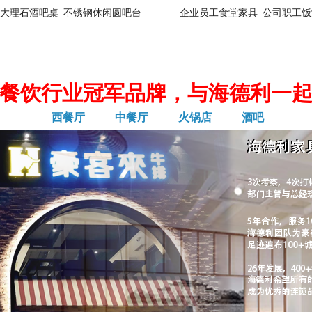
大理石酒吧桌_不锈钢休闲圆吧台
企业员工食堂家具_公司职工饭
餐饮行业冠军品牌，与海德利一
西餐厅
中餐厅
火锅店
酒吧