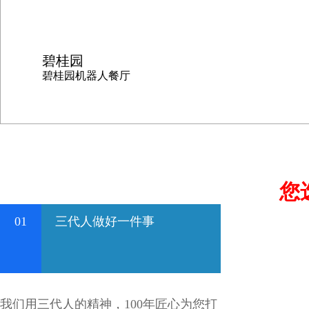
碧桂园
碧桂园机器人餐厅
您
01
三代人做好一件事
我们用三代人的精神，100年匠心为您打