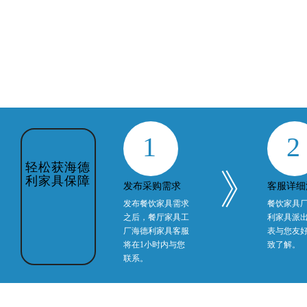
1
2
轻松获海德
》
利家具保障
发布采购需求
客服详细
发布餐饮家具需求
餐饮家具
之后，餐厅家具工
利家具派
厂海德利家具客服
表与您友
将在1小时内与您
致了解。
联系。