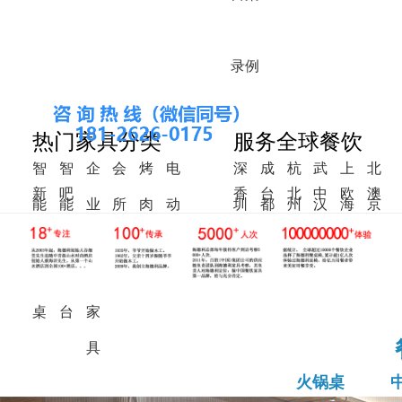
录
例
热门家具分类
服务全球餐饮
智
智
企
会
烤
电
深
成
杭
武
上
北
新
吧
香
台
北
中
欧
澳
能
能
业
所
肉
动
圳
都
州
汉
海
京
中
椅
港
湾
美
东
洲
洲
火
调
食
家
桌
餐
式
锅
料
堂
具
桌
桌
台
家
具
火锅桌