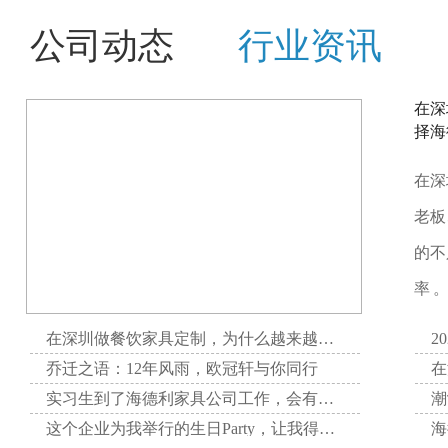
公司动态
行业资讯
在深
择海
在深
老板
的不
率 
在深圳做餐饮家具定制，为什么越来越多项目方选择海德利家具
2
乔迁之语：12年风雨，欧冠轩与你同行
实习生到了海德利家具公司工作，会有哪些收获呢？
这个企业为我举行的生日Party，让我得到了无与伦比的快乐。