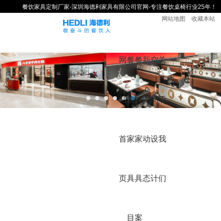
餐饮家具定制厂家-深圳海德利家具有限公司官网-专注餐饮桌椅行业25年！
网站地图
收藏本站
网
餐
餐
新
空
关
站
饮
饮
闻
间
于
首
家
家
动
设
我
页
具
具
态
计
们
目
案