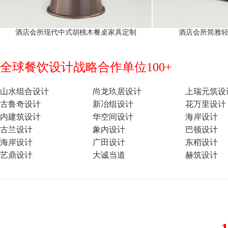
酒店会所现代中式胡桃木餐桌家具定制
酒店会所简雅
全球餐饮设计战略合作单位100+
山水组合设计
尚龙玖居设计
上瑞元筑设
古鲁奇设计
新冶组设计
花万里设计
内建筑设计
华空间设计
海岸设计
古兰设计
象内设计
巴顿设计
海岸设计
广田设计
东稻设计
艺鼎设计
大诚当道
赫筑设计