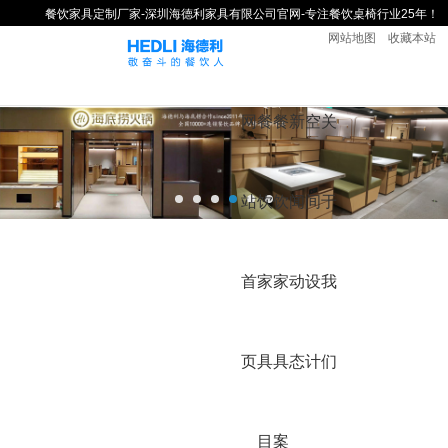
餐饮家具定制厂家-深圳海德利家具有限公司官网-专注餐饮桌椅行业25年！
网站地图
收藏本站
网
餐
餐
新
空
关
站
饮
饮
闻
间
于
首
家
家
动
设
我
页
具
具
态
计
们
目
案