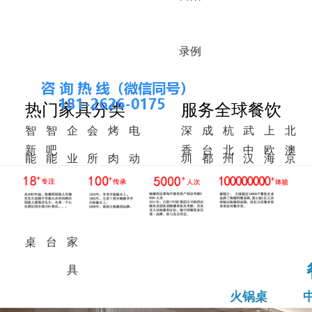
录
例
热门家具分类
服务全球餐饮
智
智
企
会
烤
电
深
成
杭
武
上
北
新
吧
香
台
北
中
欧
澳
能
能
业
所
肉
动
圳
都
州
汉
海
京
中
椅
港
湾
美
东
洲
洲
火
调
食
家
桌
餐
式
锅
料
堂
具
桌
桌
台
家
具
火锅桌