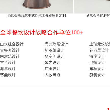
酒店会所现代中式胡桃木餐桌家具定制
酒店会所简雅
全球餐饮设计战略合作单位100+
山水组合设计
尚龙玖居设计
上瑞元筑设
古鲁奇设计
新冶组设计
花万里设计
内建筑设计
华空间设计
海岸设计
古兰设计
象内设计
巴顿设计
海岸设计
广田设计
东稻设计
艺鼎设计
大诚当道
赫筑设计