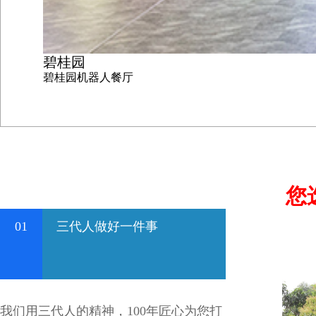
碧桂园
碧桂园机器人餐厅
您
01
三代人做好一件事
我们用三代人的精神，100年匠心为您打