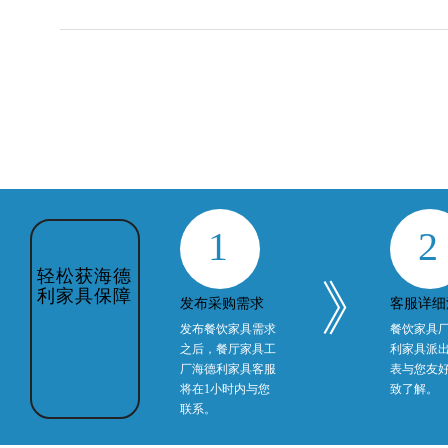
1
2
》
发布采购需求
客服详细
发布餐饮家具需求
餐饮家具
之后，餐厅家具工
利家具派
轻松获海德
厂海德利家具客服
表与您友
利家具保障
将在1小时内与您
致了解。
联系。