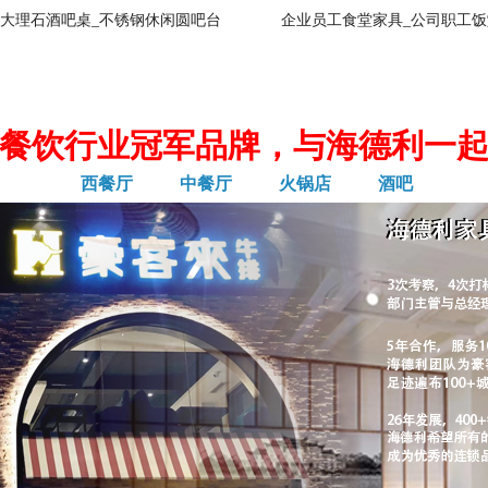
大理石酒吧桌_不锈钢休闲圆吧台
企业员工食堂家具_公司职工饭
餐饮行业冠军品牌，与海德利一
西餐厅
中餐厅
火锅店
酒吧