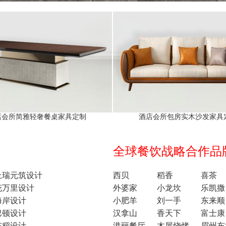
店会所简雅轻奢餐桌家具定制
酒店会所包房实木沙发家具
全球餐饮战略合作品牌1
上瑞元筑设计
西贝
稻香
喜茶
花万里设计
外婆家
小龙坎
乐凯撒
海岸设计
小肥羊
刘一手
东来顺
巴顿设计
汉拿山
香天下
富士康
东稻设计
港丽餐厅
木屋烧烤
眉州东