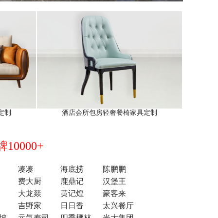
定制
酒店会所包房轻奢餐椅家具定制
0000+
凑凑
海底捞
陈鹏鹏
费大厨
鹿鼎记
汉堡王
大龙燚
黄记煌
豪客来
吉野家
日日香
太兴餐厅
坡
元気寿司
四季椰林
光大集团