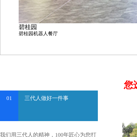
碧桂园
碧桂园机器人餐厅
您
01
三代人做好一件事
我们用三代人的精神，100年匠心为您打