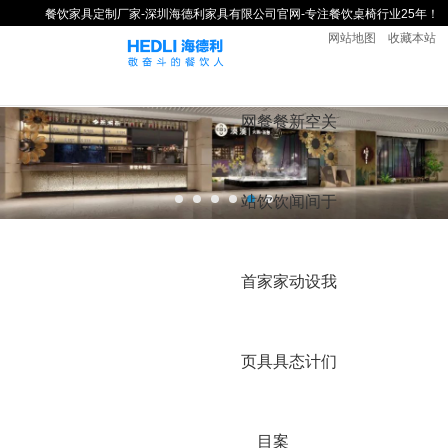
餐饮家具定制厂家-深圳海德利家具有限公司官网-专注餐饮桌椅行业25年！
网站地图
收藏本站
网
餐
餐
新
空
关
站
饮
饮
闻
间
于
首
家
家
动
设
我
页
具
具
态
计
们
目
案