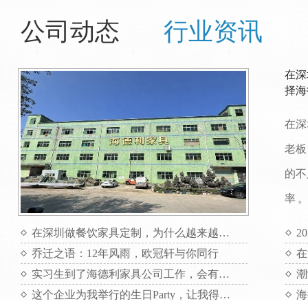
公司动态
行业资讯
在深
择海
在深
老板
的不
率 
在深圳做餐饮家具定制，为什么越来越多项目方选择海德利家具
2
乔迁之语：12年风雨，欧冠轩与你同行
实习生到了海德利家具公司工作，会有哪些收获呢？
这个企业为我举行的生日Party，让我得到了无与伦比的快乐。