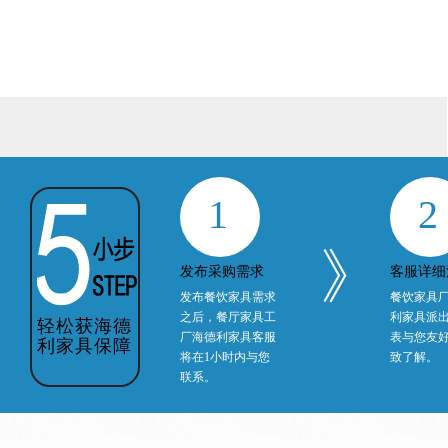
1
2
》
发布采购需求
客服详细
发布餐饮家具需求
餐饮家具
之后，餐厅家具工
利家具派
轻松获海德
厂海德利家具客服
表与您友
利家具保障
将在1小时内与您
致了解。
联系。