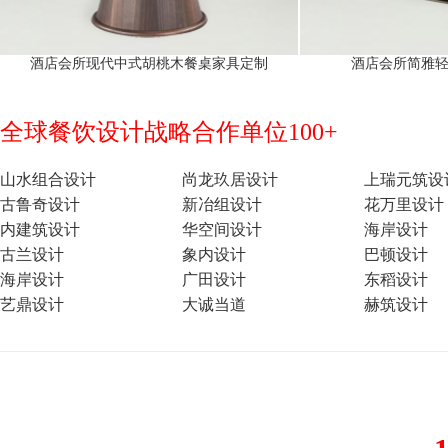
酒店会所现代中式胡桃木餐桌家具定制
酒店会所简雅
全球餐饮设计战略合作单位100+
山水组合设计
尚龙玖居设计
上瑞元筑设
古鲁奇设计
新冶组设计
花万里设计
内建筑设计
华空间设计
海岸设计
古兰设计
象内设计
巴顿设计
海岸设计
广田设计
东稻设计
艺鼎设计
大诚当道
赫筑设计