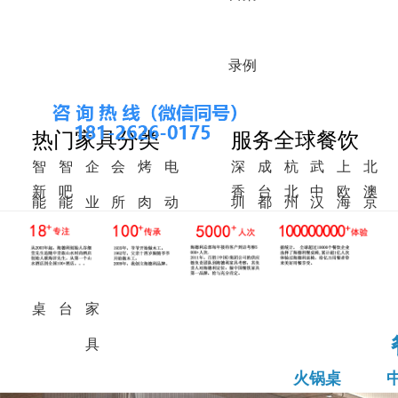
录
例
热门家具分类
服务全球餐饮
智
智
企
会
烤
电
深
成
杭
武
上
北
新
吧
香
台
北
中
欧
澳
能
能
业
所
肉
动
圳
都
州
汉
海
京
中
椅
港
湾
美
东
洲
洲
火
调
食
家
桌
餐
式
锅
料
堂
具
桌
桌
台
家
具
火锅桌