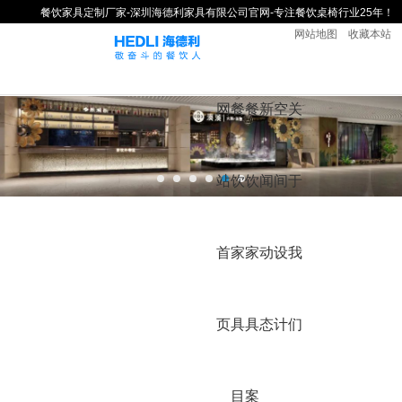
餐饮家具定制厂家-深圳海德利家具有限公司官网-专注餐饮桌椅行业25年！
网站地图
收藏本站
网
餐
餐
新
空
关
站
饮
饮
闻
间
于
首
家
家
动
设
我
页
具
具
态
计
们
目
案