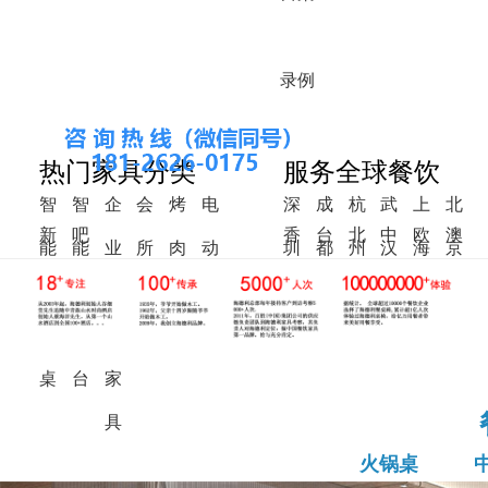
录
例
热门家具分类
服务全球餐饮
智
智
企
会
烤
电
深
成
杭
武
上
北
新
吧
香
台
北
中
欧
澳
能
能
业
所
肉
动
圳
都
州
汉
海
京
中
椅
港
湾
美
东
洲
洲
火
调
食
家
桌
餐
式
锅
料
堂
具
桌
桌
台
家
具
火锅桌