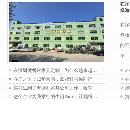
在深
择海
在深
老板
的不
率 
在深圳做餐饮家具定制，为什么越来越多项目方选择海德利家具
2
乔迁之语：12年风雨，欧冠轩与你同行
实习生到了海德利家具公司工作，会有哪些收获呢？
这个企业为我举行的生日Party，让我得到了无与伦比的快乐。
感恩母爱，我们在行动
不一样的海德利，不一样的“五四”精神
敢
海德利家具邀请滴滴出行全国十佳司机分享自己的英勇事迹，激