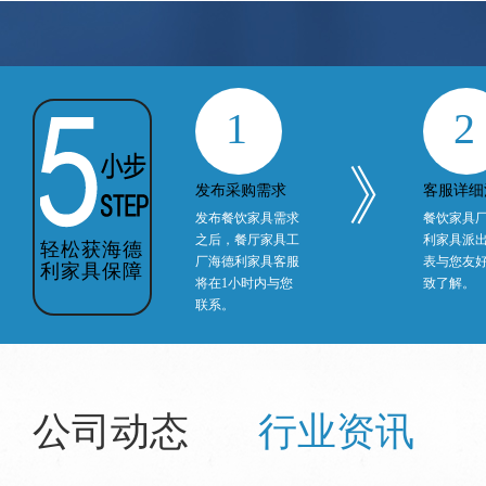
1
2
》
发布采购需求
客服详细
发布餐饮家具需求
餐饮家具
之后，餐厅家具工
利家具派
轻松获海德
厂海德利家具客服
表与您友
利家具保障
将在1小时内与您
致了解。
联系。
公司动态
行业资讯