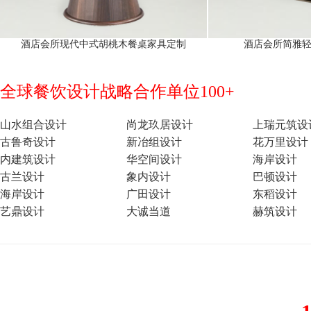
酒店会所现代中式胡桃木餐桌家具定制
酒店会所简雅
全球餐饮设计战略合作单位100+
山水组合设计
尚龙玖居设计
上瑞元筑设
古鲁奇设计
新冶组设计
花万里设计
内建筑设计
华空间设计
海岸设计
古兰设计
象内设计
巴顿设计
海岸设计
广田设计
东稻设计
艺鼎设计
大诚当道
赫筑设计