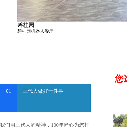
碧桂园
碧桂园机器人餐厅
您
01
三代人做好一件事
我们用三代人的精神，100年匠心为您打