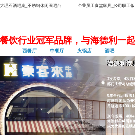
大理石酒吧桌_不锈钢休闲圆吧台
企业员工食堂家具_公司职工饭
餐饮行业冠军品牌，与海德利一
西餐厅
中餐厅
火锅店
酒吧