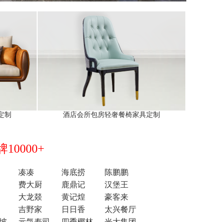
定制
酒店会所包房轻奢餐椅家具定制
0000+
凑凑
海底捞
陈鹏鹏
费大厨
鹿鼎记
汉堡王
大龙燚
黄记煌
豪客来
吉野家
日日香
太兴餐厅
坡
元気寿司
四季椰林
光大集团