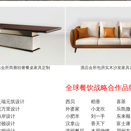
店会所简雅轻奢餐桌家具定制
酒店会所包房实木沙发家具
全球餐饮战略合作品牌1
上瑞元筑设计
西贝
稻香
喜茶
花万里设计
外婆家
小龙坎
乐凯撒
海岸设计
小肥羊
刘一手
东来顺
巴顿设计
汉拿山
香天下
富士康
东稻设计
港丽餐厅
木屋烧烤
眉州东