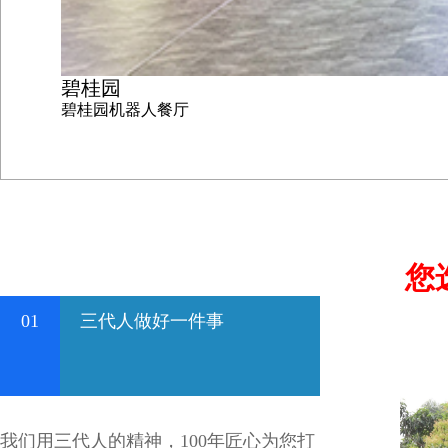
碧桂园
碧桂园机器人餐厅
您
01
三代人做好一件事
我们用三代人的精神，100年匠心为您打