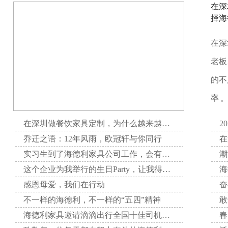
在深
择海
在深
老板
的不
率 
在深圳做餐饮家具定制，为什么越来越多项目方选择海德利家具
2
乔迁之语：12年风雨，欧冠轩与你同行
实习生到了海德利家具公司工作，会有哪些收获呢？
这个企业为我举行的生日Party，让我得到了无与伦比的快乐。
感恩母爱，我们在行动
不一样的海德利，不一样的“五四”精神
敢
海德利家具邀请滴滴出行全国十佳司机分享自己的英勇事迹，激