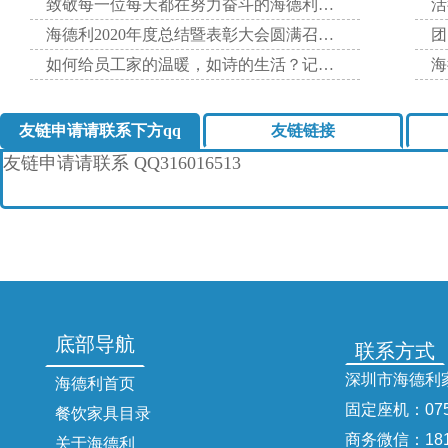
致敬每一位每天都在努力奋斗的海德利家人！
海德利2020年度总结暨表彰大会圆满召开！
如何给员工家的温暖，如诗的生活？记海德利家具有限公司202
海
友链申请请联系下方qq
友链链接
友链申请请联系
QQ316016513
底部导航
联系方式
深圳市海德利
海德利首页
固定座机：
07
餐饮家具目录
商务微信：
18
关于海德利