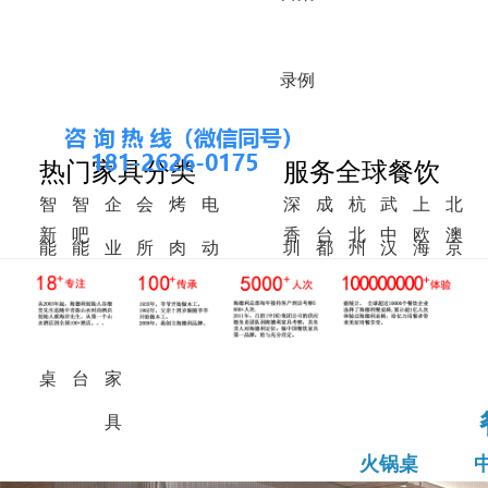
录
例
热门家具分类
服务全球餐饮
智
智
企
会
烤
电
深
成
杭
武
上
北
新
吧
香
台
北
中
欧
澳
能
能
业
所
肉
动
圳
都
州
汉
海
京
中
椅
港
湾
美
东
洲
洲
火
调
食
家
桌
餐
式
锅
料
堂
具
桌
桌
台
家
具
火锅桌