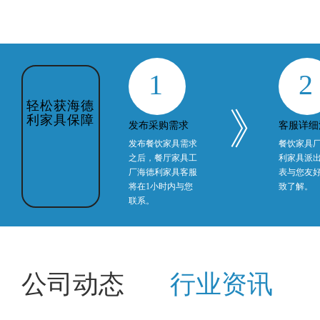
1
2
轻松获海德
》
利家具保障
发布采购需求
客服详细
发布餐饮家具需求
餐饮家具
之后，餐厅家具工
利家具派
厂海德利家具客服
表与您友
将在1小时内与您
致了解。
联系。
公司动态
行业资讯