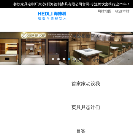
餐饮家具定制厂家-深圳海德利家具有限公司官网-专注餐饮桌椅行业25年！
网站地图
收藏本站
网
餐
餐
新
空
关
站
饮
饮
闻
间
于
首
家
家
动
设
我
页
具
具
态
计
们
目
案