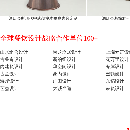
酒店会所现代中式胡桃木餐桌家具定制
酒店会所简雅
全球餐饮设计战略合作单位100+
山水组合设计
尚龙玖居设计
上瑞元筑设
古鲁奇设计
新冶组设计
花万里设计
内建筑设计
华空间设计
海岸设计
古兰设计
象内设计
巴顿设计
海岸设计
广田设计
东稻设计
艺鼎设计
大诚当道
赫筑设计