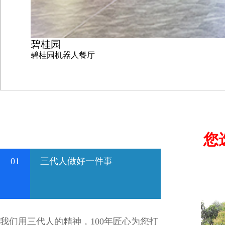
碧桂园
碧桂园机器人餐厅
您
01
三代人做好一件事
我们用三代人的精神，100年匠心为您打