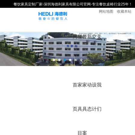
餐饮家具定制厂家-深圳海德利家具有限公司官网-专注餐饮桌椅行业25年！
网站地图
收藏本站
网
餐
餐
新
空
关
站
饮
饮
闻
间
于
首
家
家
动
设
我
页
具
具
态
计
们
目
案