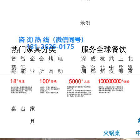
录
例
热门家具分类
服务全球餐饮
智
智
企
会
烤
电
深
成
杭
武
上
北
新
吧
香
台
北
中
欧
澳
能
能
业
所
肉
动
圳
都
州
汉
海
京
中
椅
港
湾
美
东
洲
洲
火
调
食
家
桌
餐
式
锅
料
堂
具
桌
桌
台
家
具
火锅桌