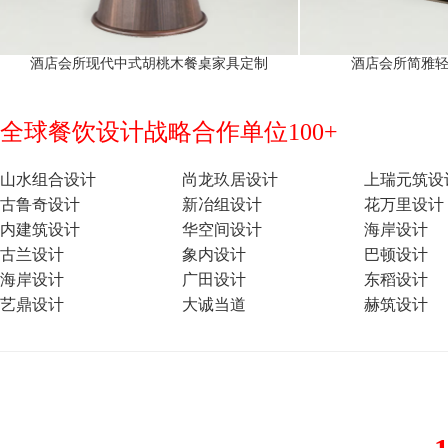
酒店会所现代中式胡桃木餐桌家具定制
酒店会所简雅
全球餐饮设计战略合作单位100+
山水组合设计
尚龙玖居设计
上瑞元筑设
古鲁奇设计
新冶组设计
花万里设计
内建筑设计
华空间设计
海岸设计
古兰设计
象内设计
巴顿设计
海岸设计
广田设计
东稻设计
艺鼎设计
大诚当道
赫筑设计