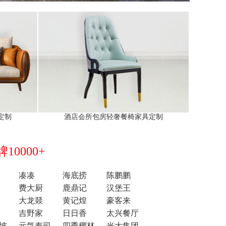
定制
酒店会所包房轻奢餐椅家具定制
0000+
凑凑
海底捞
陈鹏鹏
费大厨
鹿鼎记
汉堡王
大龙燚
黄记煌
豪客来
吉野家
日日香
太兴餐厅
坡
元気寿司
四季椰林
光大集团