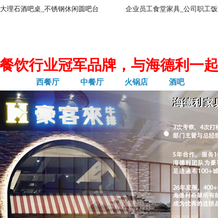
大理石酒吧桌_不锈钢休闲圆吧台
企业员工食堂家具_公司职工饭
餐饮行业冠军品牌，与海德利一
西餐厅
中餐厅
火锅店
酒吧