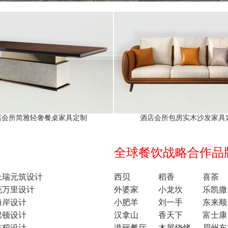
店会所简雅轻奢餐桌家具定制
酒店会所包房实木沙发家具
全球餐饮战略合作品牌1
上瑞元筑设计
西贝
稻香
喜茶
花万里设计
外婆家
小龙坎
乐凯撒
海岸设计
小肥羊
刘一手
东来顺
巴顿设计
汉拿山
香天下
富士康
东稻设计
港丽餐厅
木屋烧烤
眉州东