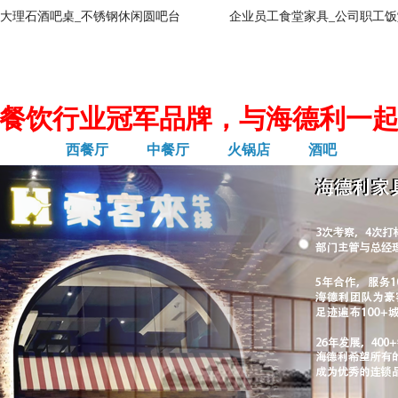
大理石酒吧桌_不锈钢休闲圆吧台
企业员工食堂家具_公司职工饭
餐饮行业冠军品牌，与海德利一
西餐厅
中餐厅
火锅店
酒吧