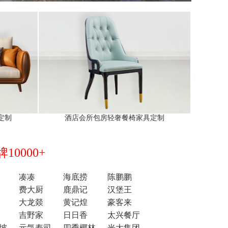
定制
酒店会所包房轻奢餐椅家具定制
0000+
凑凑
海底捞
陈鹏鹏
费大厨
鹿鼎记
汉堡王
大龙燚
黄记煌
豪客来
吉野家
日日香
太兴餐厅
坡
元気寿司
四季椰林
光大集团