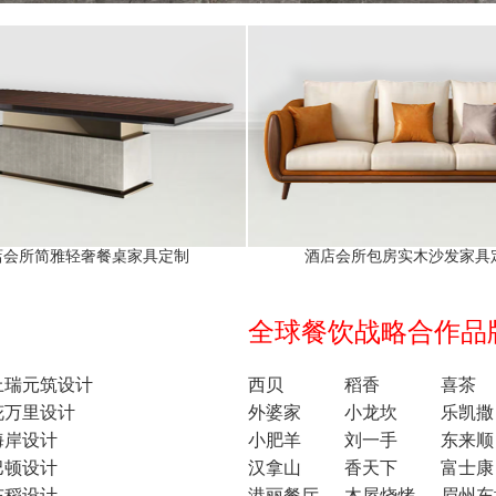
店会所简雅轻奢餐桌家具定制
酒店会所包房实木沙发家具
全球餐饮战略合作品牌1
上瑞元筑设计
西贝
稻香
喜茶
花万里设计
外婆家
小龙坎
乐凯撒
海岸设计
小肥羊
刘一手
东来顺
巴顿设计
汉拿山
香天下
富士康
东稻设计
港丽餐厅
木屋烧烤
眉州东