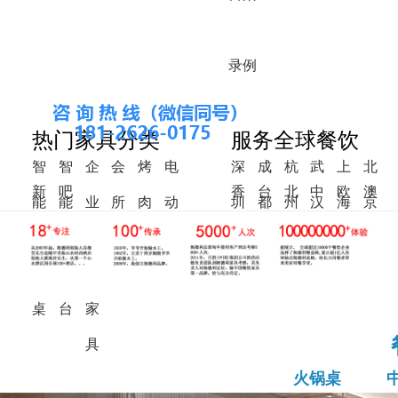
录
例
热门家具分类
服务全球餐饮
智
智
企
会
烤
电
深
成
杭
武
上
北
新
吧
香
台
北
中
欧
澳
能
能
业
所
肉
动
圳
都
州
汉
海
京
中
椅
港
湾
美
东
洲
洲
火
调
食
家
桌
餐
式
锅
料
堂
具
桌
桌
台
家
具
火锅桌