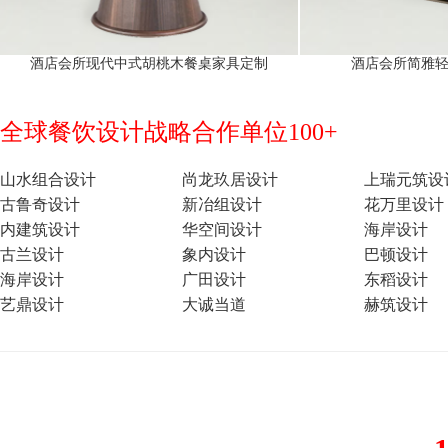
酒店会所现代中式胡桃木餐桌家具定制
酒店会所简雅
全球餐饮设计战略合作单位100+
山水组合设计
尚龙玖居设计
上瑞元筑设
古鲁奇设计
新冶组设计
花万里设计
内建筑设计
华空间设计
海岸设计
古兰设计
象内设计
巴顿设计
海岸设计
广田设计
东稻设计
艺鼎设计
大诚当道
赫筑设计