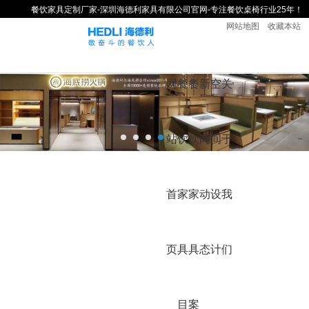
餐饮家具定制厂家-深圳海德利家具有限公司官网-专注餐饮桌椅行业25年！
网站地图
收藏本站
网
餐
餐
新
空
关
站
饮
饮
闻
间
于
首
家
家
动
设
我
页
具
具
态
计
们
目
案