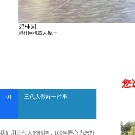
碧桂园
碧桂园机器人餐厅
您
01
三代人做好一件事
我们用三代人的精神，100年匠心为您打