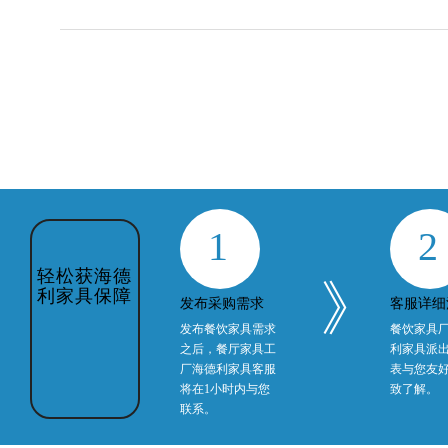
1
2
》
发布采购需求
客服详细
发布餐饮家具需求
餐饮家具
之后，餐厅家具工
利家具派
轻松获海德
厂海德利家具客服
表与您友
利家具保障
将在1小时内与您
致了解。
联系。