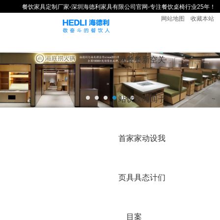
餐饮家具定制厂家-深圳海德利家具有限公司官网-专注餐饮桌椅行业25年！
网站地图
收藏本站
网
餐
餐
新
空
关
站
饮
饮
闻
间
于
首
家
家
动
设
我
页
具
具
态
计
们
目
案