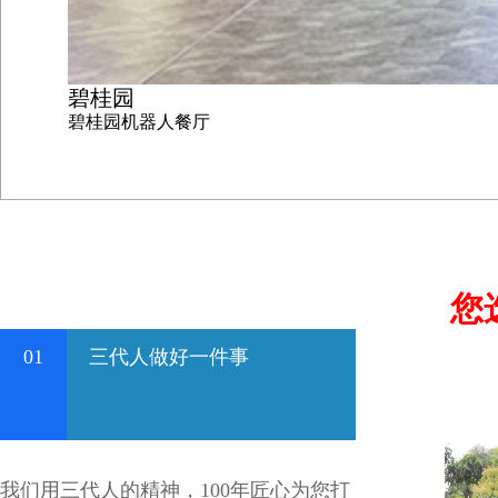
碧桂园
碧桂园机器人餐厅
您
01
三代人做好一件事
我们用三代人的精神，100年匠心为您打