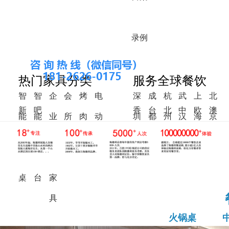
录
例
热门家具分类
服务全球餐饮
智
智
企
会
烤
电
深
成
杭
武
上
北
新
吧
香
台
北
中
欧
澳
能
能
业
所
肉
动
圳
都
州
汉
海
京
中
椅
港
湾
美
东
洲
洲
火
调
食
家
桌
餐
式
锅
料
堂
具
桌
桌
台
家
具
火锅桌