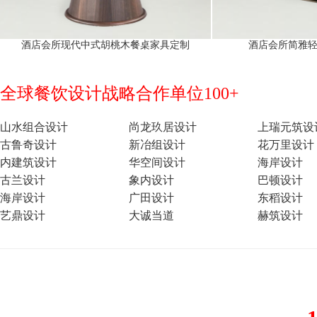
酒店会所现代中式胡桃木餐桌家具定制
酒店会所简雅
全球餐饮设计战略合作单位100+
山水组合设计
尚龙玖居设计
上瑞元筑设
古鲁奇设计
新冶组设计
花万里设计
内建筑设计
华空间设计
海岸设计
古兰设计
象内设计
巴顿设计
海岸设计
广田设计
东稻设计
艺鼎设计
大诚当道
赫筑设计