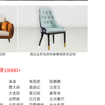
定制
酒店会所包房轻奢餐椅家具定制
0000+
凑凑
海底捞
陈鹏鹏
费大厨
鹿鼎记
汉堡王
大龙燚
黄记煌
豪客来
吉野家
日日香
太兴餐厅
坡
元気寿司
四季椰林
光大集团