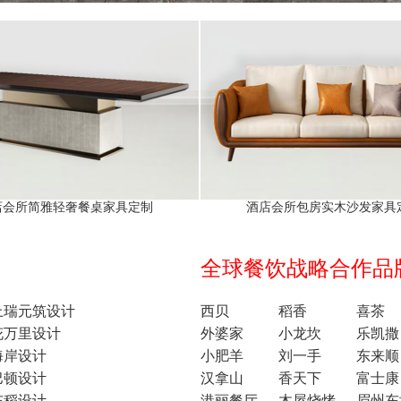
店会所简雅轻奢餐桌家具定制
酒店会所包房实木沙发家具
全球餐饮战略合作品牌1
上瑞元筑设计
西贝
稻香
喜茶
花万里设计
外婆家
小龙坎
乐凯撒
海岸设计
小肥羊
刘一手
东来顺
巴顿设计
汉拿山
香天下
富士康
东稻设计
港丽餐厅
木屋烧烤
眉州东