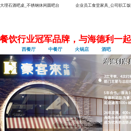
大理石酒吧桌_不锈钢休闲圆吧台
企业员工食堂家具_公司职工饭
餐饮行业冠军品牌，与海德利一
西餐厅
中餐厅
火锅店
酒吧