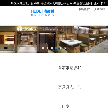
餐饮家具定制厂家-深圳海德利家具有限公司官网-专注餐饮桌椅行业25年！
网站地图
收藏本站
网
餐
餐
新
空
关
站
饮
饮
闻
间
于
首
家
家
动
设
我
页
具
具
态
计
们
目
案