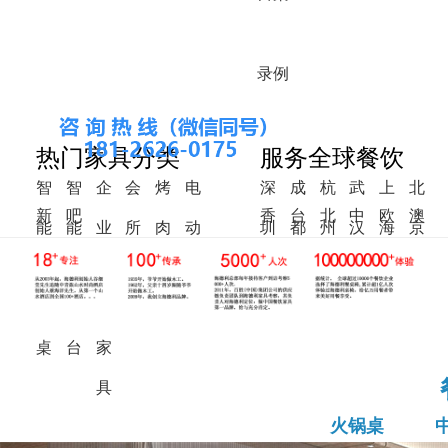
录
例
热门家具分类
服务全球餐饮
智
智
企
会
烤
电
深
成
杭
武
上
北
新
吧
香
台
北
中
欧
澳
能
能
业
所
肉
动
圳
都
州
汉
海
京
中
椅
港
湾
美
东
洲
洲
火
调
食
家
桌
餐
式
锅
料
堂
具
桌
桌
台
家
具
火锅桌