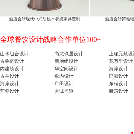
酒店会所现代中式胡桃木餐桌家具定制
酒店会所简雅
全球餐饮设计战略合作单位100+
山水组合设计
尚龙玖居设计
上瑞元筑设
古鲁奇设计
新冶组设计
花万里设计
内建筑设计
华空间设计
海岸设计
古兰设计
象内设计
巴顿设计
海岸设计
广田设计
东稻设计
艺鼎设计
大诚当道
赫筑设计