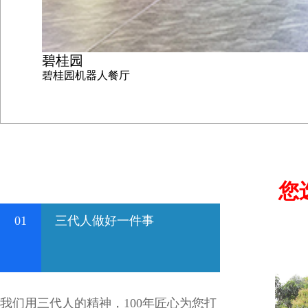
碧桂园
碧桂园机器人餐厅
您
01
三代人做好一件事
我们用三代人的精神，100年匠心为您打