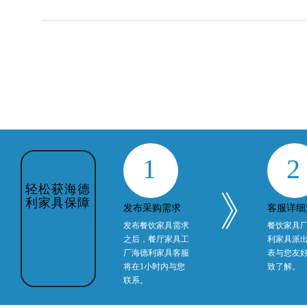
1
2
》
发布采购需求
客服详细
发布餐饮家具需求
餐饮家具
之后，餐厅家具工
利家具派
轻松获海德
厂海德利家具客服
表与您友
利家具保障
将在1小时内与您
致了解。
联系。