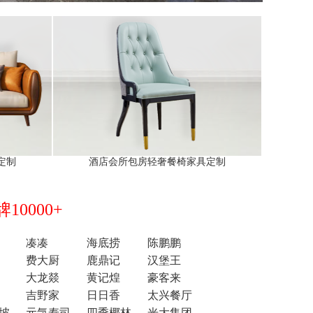
定制
酒店会所包房轻奢餐椅家具定制
0000+
凑凑
海底捞
陈鹏鹏
费大厨
鹿鼎记
汉堡王
大龙燚
黄记煌
豪客来
吉野家
日日香
太兴餐厅
坡
元気寿司
四季椰林
光大集团