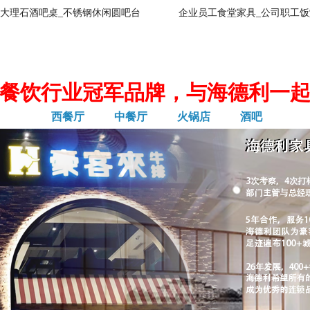
大理石酒吧桌_不锈钢休闲圆吧台
企业员工食堂家具_公司职工饭
餐饮行业冠军品牌，与海德利一
西餐厅
中餐厅
火锅店
酒吧