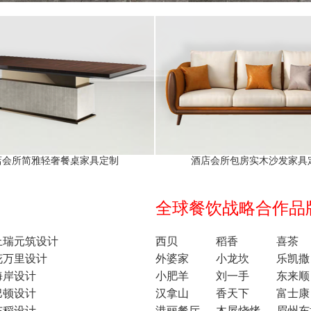
店会所简雅轻奢餐桌家具定制
酒店会所包房实木沙发家具
全球餐饮战略合作品牌1
上瑞元筑设计
西贝
稻香
喜茶
花万里设计
外婆家
小龙坎
乐凯撒
海岸设计
小肥羊
刘一手
东来顺
巴顿设计
汉拿山
香天下
富士康
东稻设计
港丽餐厅
木屋烧烤
眉州东