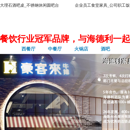
大理石酒吧桌_不锈钢休闲圆吧台
企业员工食堂家具_公司职工饭
餐饮行业冠军品牌，与海德利一
西餐厅
中餐厅
火锅店
酒吧