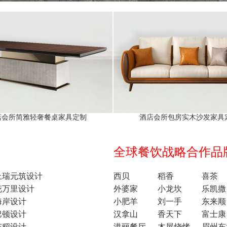
店会所简雅轻奢餐桌家具定制
酒店会所包房实木沙发家具
全球餐饮战略合作品牌1
上瑞元筑设计
西贝
稻香
喜茶
花万里设计
外婆家
小龙坎
乐凯撒
海岸设计
小肥羊
刘一手
东来顺
巴顿设计
汉拿山
香天下
富士康
东稻设计
港丽餐厅
木屋烧烤
眉州东