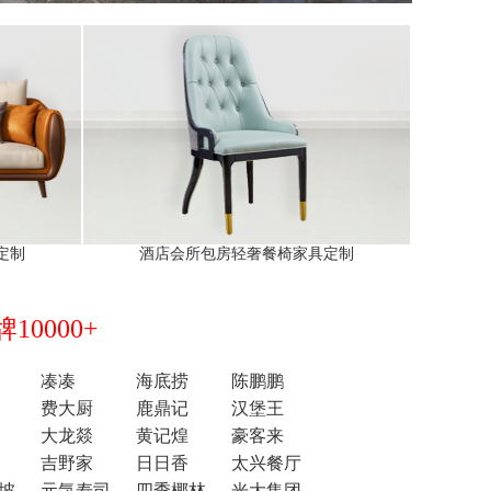
定制
酒店会所包房轻奢餐椅家具定制
0000+
凑凑
海底捞
陈鹏鹏
费大厨
鹿鼎记
汉堡王
大龙燚
黄记煌
豪客来
吉野家
日日香
太兴餐厅
坡
元気寿司
四季椰林
光大集团