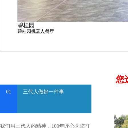
碧桂园
碧桂园机器人餐厅
您
01
三代人做好一件事
我们用三代人的精神，100年匠心为您打