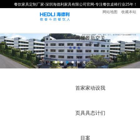
餐饮家具定制厂家-深圳海德利家具有限公司官网-专注餐饮桌椅行业25年！
网站地图
收藏本站
网
餐
餐
新
空
关
站
饮
饮
闻
间
于
首
家
家
动
设
我
页
具
具
态
计
们
目
案