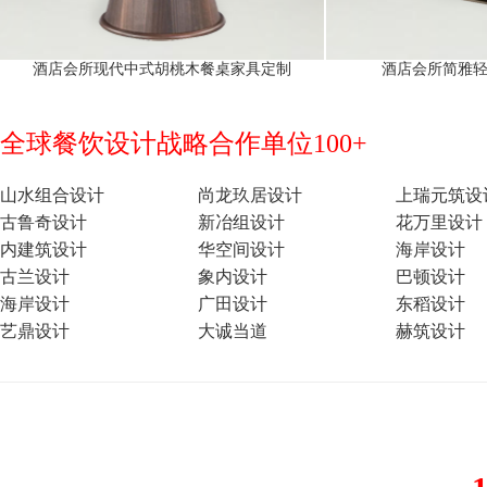
酒店会所现代中式胡桃木餐桌家具定制
酒店会所简雅
全球餐饮设计战略合作单位100+
山水组合设计
尚龙玖居设计
上瑞元筑设
古鲁奇设计
新冶组设计
花万里设计
内建筑设计
华空间设计
海岸设计
古兰设计
象内设计
巴顿设计
海岸设计
广田设计
东稻设计
艺鼎设计
大诚当道
赫筑设计