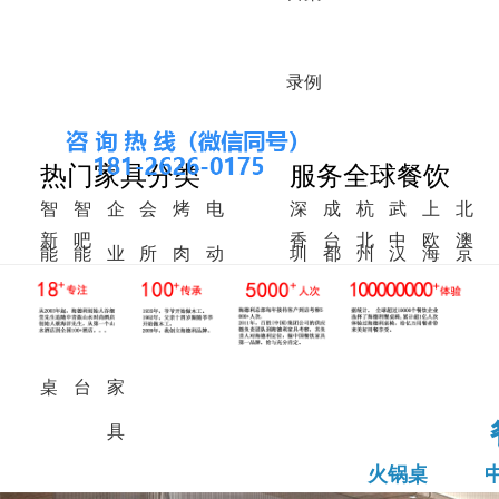
录
例
热门家具分类
服务全球餐饮
智
智
企
会
烤
电
深
成
杭
武
上
北
新
吧
香
台
北
中
欧
澳
能
能
业
所
肉
动
圳
都
州
汉
海
京
中
椅
港
湾
美
东
洲
洲
火
调
食
家
桌
餐
式
锅
料
堂
具
桌
桌
台
家
具
火锅桌