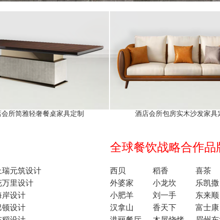
店会所简雅轻奢餐桌家具定制
酒店会所包房实木沙发家具
全球餐饮战略合作品牌1
上瑞元筑设计
西贝
稻香
喜茶
花万里设计
外婆家
小龙坎
乐凯撒
海岸设计
小肥羊
刘一手
东来顺
巴顿设计
汉拿山
香天下
富士康
东稻设计
港丽餐厅
木屋烧烤
眉州东