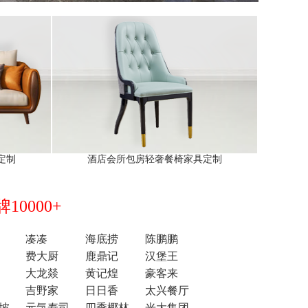
定制
酒店会所包房轻奢餐椅家具定制
0000+
凑凑
海底捞
陈鹏鹏
费大厨
鹿鼎记
汉堡王
大龙燚
黄记煌
豪客来
吉野家
日日香
太兴餐厅
坡
元気寿司
四季椰林
光大集团