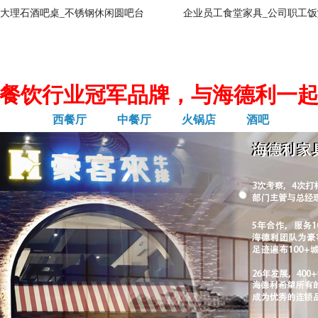
大理石酒吧桌_不锈钢休闲圆吧台
企业员工食堂家具_公司职工饭
餐饮行业冠军品牌，与海德利一
西餐厅
中餐厅
火锅店
酒吧