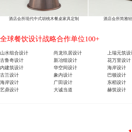
酒店会所现代中式胡桃木餐桌家具定制
酒店会所简雅
全球餐饮设计战略合作单位100+
山水组合设计
尚龙玖居设计
上瑞元筑设
古鲁奇设计
新冶组设计
花万里设计
内建筑设计
华空间设计
海岸设计
古兰设计
象内设计
巴顿设计
海岸设计
广田设计
东稻设计
艺鼎设计
大诚当道
赫筑设计