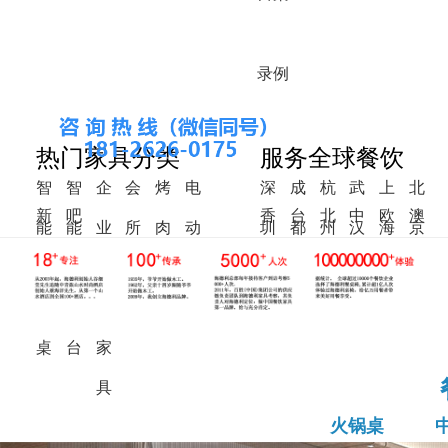
录
例
热门家具分类
服务全球餐饮
智
智
企
会
烤
电
深
成
杭
武
上
北
新
吧
香
台
北
中
欧
澳
能
能
业
所
肉
动
圳
都
州
汉
海
京
中
椅
港
湾
美
东
洲
洲
火
调
食
家
桌
餐
式
锅
料
堂
具
桌
桌
台
家
具
火锅桌