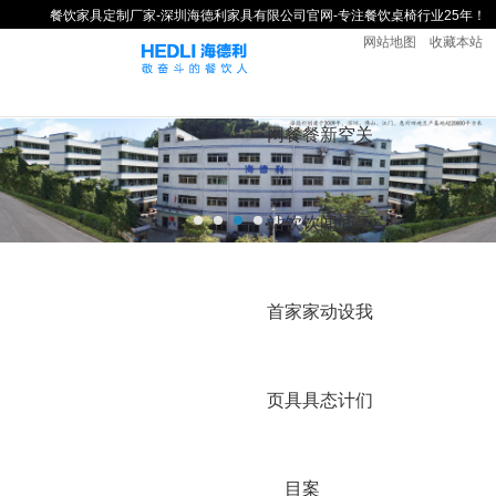
餐饮家具定制厂家-深圳海德利家具有限公司官网-专注餐饮桌椅行业25年！
网站地图
收藏本站
网
餐
餐
新
空
关
站
饮
饮
闻
间
于
首
家
家
动
设
我
页
具
具
态
计
们
目
案