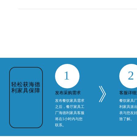
1
2
轻松获海德
》
利家具保障
发布采购需求
客服详细
发布餐饮家具需求
餐饮家具
之后，餐厅家具工
利家具派
厂海德利家具客服
表与您友
将在1小时内与您
致了解。
联系。