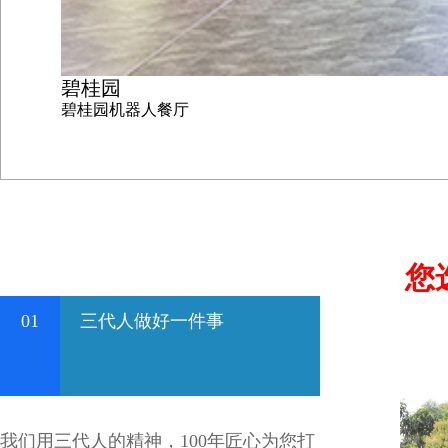
碧桂园
碧桂园机器人餐厅
您
01
三代人做好一件事
我们用三代人的精神，100年匠心为您打