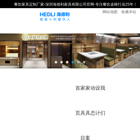
餐饮家具定制厂家-深圳海德利家具有限公司官网-专注餐饮桌椅行业25年！
网站地图
收藏本站
网
餐
餐
新
空
关
站
饮
饮
闻
间
于
首
家
家
动
设
我
页
具
具
态
计
们
目
案