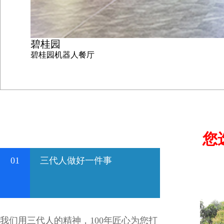
碧桂园
碧桂园机器人餐厅
您
01
三代人做好一件事
我们用三代人的精神，100年匠心为您打