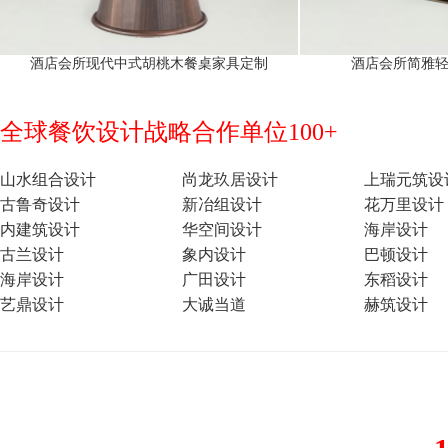
酒店会所现代中式胡桃木餐桌家具定制
酒店会所简雅
全球餐饮设计战略合作单位100+
山水组合设计
尚龙玖居设计
上瑞元筑设
古鲁奇设计
新冶组设计
花万里设计
内建筑设计
华空间设计
海岸设计
古兰设计
象内设计
巴顿设计
海岸设计
广田设计
东稻设计
艺鼎设计
大诚当道
赫筑设计