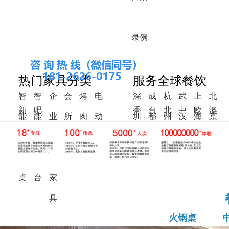
录
例
热门家具分类
服务全球餐饮
智
智
企
会
烤
电
深
成
杭
武
上
北
新
吧
香
台
北
中
欧
澳
能
能
业
所
肉
动
圳
都
州
汉
海
京
中
椅
港
湾
美
东
洲
洲
火
调
食
家
桌
餐
式
锅
料
堂
具
桌
桌
台
家
具
火锅桌