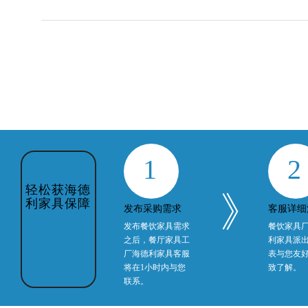
1
2
轻松获海德
》
利家具保障
发布采购需求
客服详细
发布餐饮家具需求
餐饮家具
之后，餐厅家具工
利家具派
厂海德利家具客服
表与您友
将在1小时内与您
致了解。
联系。