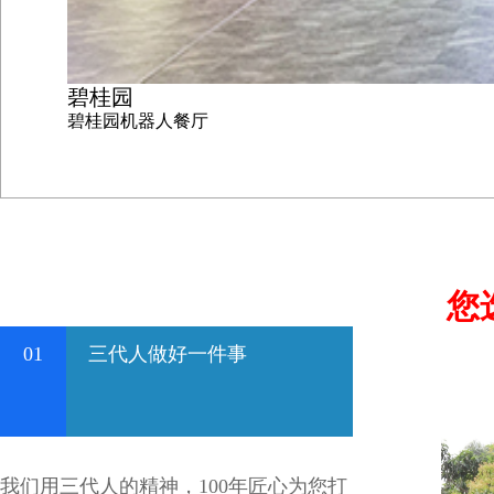
碧桂园
碧桂园机器人餐厅
您
01
三代人做好一件事
我们用三代人的精神，100年匠心为您打