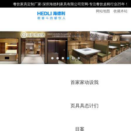
餐饮家具定制厂家-深圳海德利家具有限公司官网-专注餐饮桌椅行业25年！
网站地图
收藏本站
网
餐
餐
新
空
关
站
饮
饮
闻
间
于
首
家
家
动
设
我
页
具
具
态
计
们
目
案