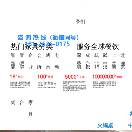
录
例
热门家具分类
服务全球餐饮
智
智
企
会
烤
电
深
成
杭
武
上
北
新
吧
香
台
北
中
欧
澳
能
能
业
所
肉
动
圳
都
州
汉
海
京
中
椅
港
湾
美
东
洲
洲
火
调
食
家
桌
餐
式
锅
料
堂
具
桌
桌
台
家
具
火锅桌