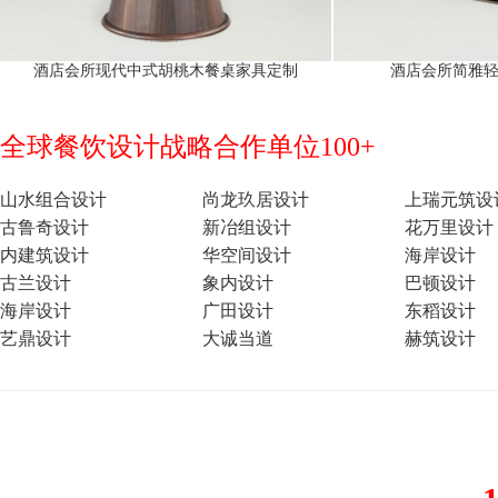
酒店会所现代中式胡桃木餐桌家具定制
酒店会所简雅
全球餐饮设计战略合作单位100+
山水组合设计
尚龙玖居设计
上瑞元筑设
古鲁奇设计
新冶组设计
花万里设计
内建筑设计
华空间设计
海岸设计
古兰设计
象内设计
巴顿设计
海岸设计
广田设计
东稻设计
艺鼎设计
大诚当道
赫筑设计