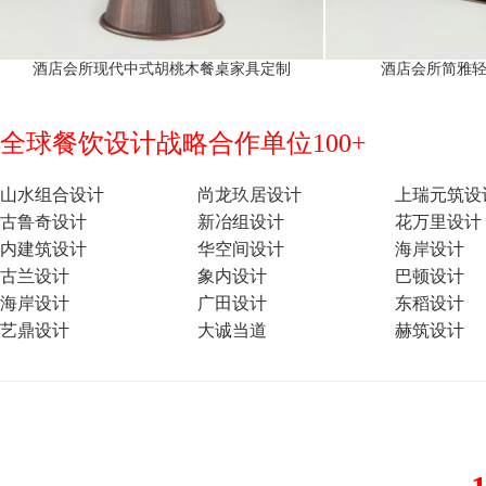
酒店会所现代中式胡桃木餐桌家具定制
酒店会所简雅
全球餐饮设计战略合作单位100+
山水组合设计
尚龙玖居设计
上瑞元筑设
古鲁奇设计
新冶组设计
花万里设计
内建筑设计
华空间设计
海岸设计
古兰设计
象内设计
巴顿设计
海岸设计
广田设计
东稻设计
艺鼎设计
大诚当道
赫筑设计