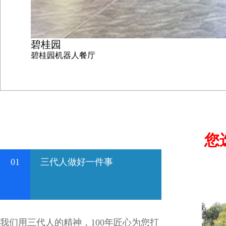
碧桂园
碧桂园机器人餐厅
您
01
三代人做好一件事
我们用三代人的精神，100年匠心为您打