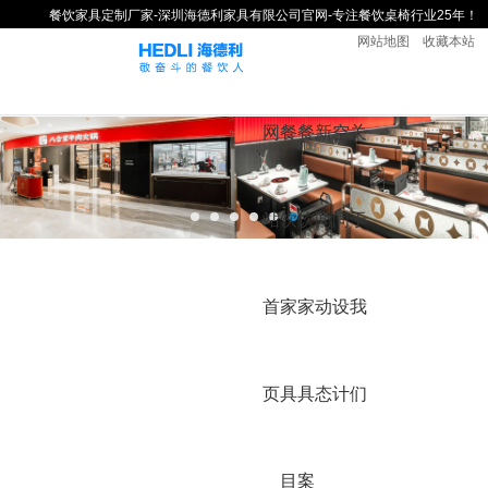
餐饮家具定制厂家-深圳海德利家具有限公司官网-专注餐饮桌椅行业25年！
网站地图
收藏本站
网
餐
餐
新
空
关
站
饮
饮
闻
间
于
首
家
家
动
设
我
页
具
具
态
计
们
目
案