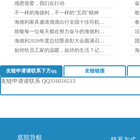
感恩母爱，我们在行动
不一样的海德利，不一样的“五四”精神
敢
海德利家具邀请滴滴出行全国十佳司机分享自己的英勇事迹，激
致敬每一位每天都在努力奋斗的海德利家人！
海德利2020年度总结暨表彰大会圆满召开！
如何给员工家的温暖，如诗的生活？记海德利家具有限公司202
海
友链申请请联系下方qq
友链链接
友链申请请联系
QQ316016513
底部导航
联系方式