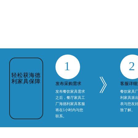
1
2
轻松获海德
》
利家具保障
发布采购需求
客服详细
发布餐饮家具需求
餐饮家具
之后，餐厅家具工
利家具派
厂海德利家具客服
表与您友
将在1小时内与您
致了解。
联系。