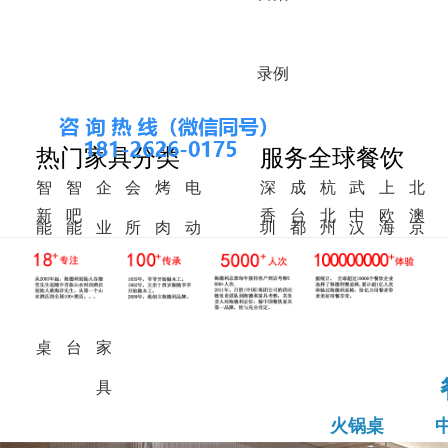
录
例
热门家具分类
服务全球餐饮
智
智
企
会
烤
电
深
成
杭
武
上
北
新
吧
香
台
北
中
欧
澳
能
能
业
所
肉
动
圳
都
州
汉
海
京
中
椅
港
湾
美
东
洲
洲
火
调
食
家
桌
餐
式
锅
料
堂
具
桌
桌
台
家
具
火锅桌