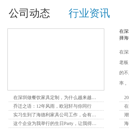
公司动态
行业资讯
在深
择海
在深
老板
的不
率 
在深圳做餐饮家具定制，为什么越来越多项目方选择海德利家具
2
乔迁之语：12年风雨，欧冠轩与你同行
实习生到了海德利家具公司工作，会有哪些收获呢？
这个企业为我举行的生日Party，让我得到了无与伦比的快乐。