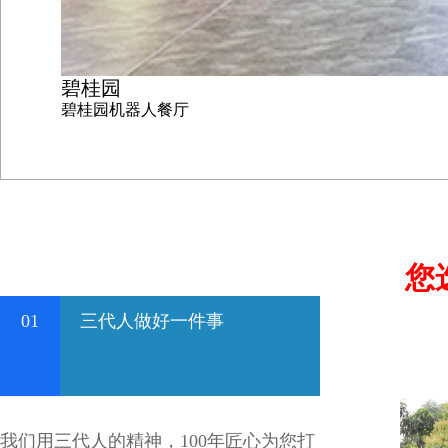
碧桂园
碧桂园机器人餐厅
您
01
三代人做好一件事
我们用三代人的精神，100年匠心为您打