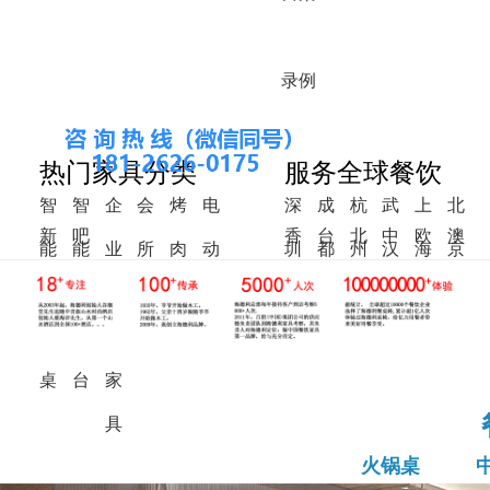
录
例
热门家具分类
服务全球餐饮
智
智
企
会
烤
电
深
成
杭
武
上
北
新
吧
香
台
北
中
欧
澳
能
能
业
所
肉
动
圳
都
州
汉
海
京
中
椅
港
湾
美
东
洲
洲
火
调
食
家
桌
餐
式
锅
料
堂
具
桌
桌
台
家
具
火锅桌