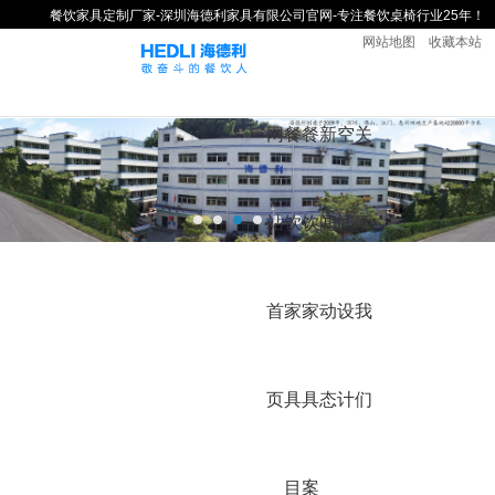
餐饮家具定制厂家-深圳海德利家具有限公司官网-专注餐饮桌椅行业25年！
网站地图
收藏本站
网
餐
餐
新
空
关
站
饮
饮
闻
间
于
首
家
家
动
设
我
页
具
具
态
计
们
目
案