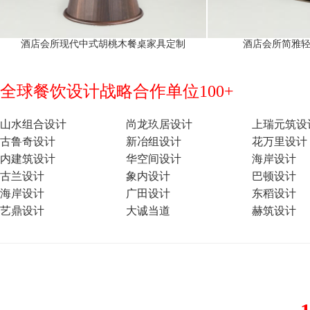
酒店会所现代中式胡桃木餐桌家具定制
酒店会所简雅
全球餐饮设计战略合作单位100+
山水组合设计
尚龙玖居设计
上瑞元筑设
古鲁奇设计
新冶组设计
花万里设计
内建筑设计
华空间设计
海岸设计
古兰设计
象内设计
巴顿设计
海岸设计
广田设计
东稻设计
艺鼎设计
大诚当道
赫筑设计