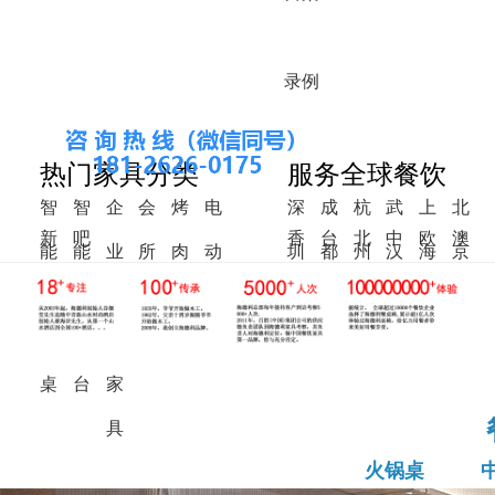
录
例
热门家具分类
服务全球餐饮
智
智
企
会
烤
电
深
成
杭
武
上
北
新
吧
香
台
北
中
欧
澳
能
能
业
所
肉
动
圳
都
州
汉
海
京
中
椅
港
湾
美
东
洲
洲
火
调
食
家
桌
餐
式
锅
料
堂
具
桌
桌
台
家
具
火锅桌