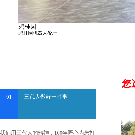
碧桂园
碧桂园机器人餐厅
您
01
三代人做好一件事
我们用三代人的精神，100年匠心为您打