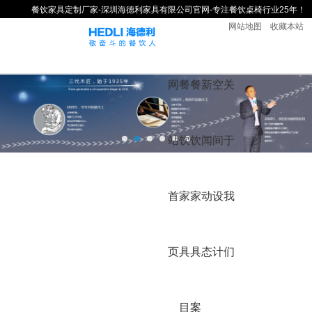
餐饮家具定制厂家-深圳海德利家具有限公司官网-专注餐饮桌椅行业25年！
网站地图
收藏本站
网
餐
餐
新
空
关
站
饮
饮
闻
间
于
首
家
家
动
设
我
页
具
具
态
计
们
目
案