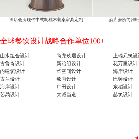
酒店会所现代中式胡桃木餐桌家具定制
酒店会所简雅
全球餐饮设计战略合作单位100+
山水组合设计
尚龙玖居设计
上瑞元筑设
古鲁奇设计
新冶组设计
花万里设计
内建筑设计
华空间设计
海岸设计
古兰设计
象内设计
巴顿设计
海岸设计
广田设计
东稻设计
艺鼎设计
大诚当道
赫筑设计