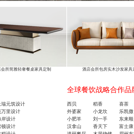
店会所简雅轻奢餐桌家具定制
酒店会所包房实木沙发家具
全球餐饮战略合作品牌1
上瑞元筑设计
西贝
稻香
喜茶
花万里设计
外婆家
小龙坎
乐凯撒
海岸设计
小肥羊
刘一手
东来顺
巴顿设计
汉拿山
香天下
富士康
东稻设计
港丽餐厅
木屋烧烤
眉州东