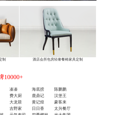
定制
酒店会所包房轻奢餐椅家具定制
0000+
凑凑
海底捞
陈鹏鹏
费大厨
鹿鼎记
汉堡王
大龙燚
黄记煌
豪客来
吉野家
日日香
太兴餐厅
坡
元気寿司
四季椰林
光大集团