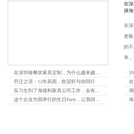
在深
择海
在深
老板
的不
率 
在深圳做餐饮家具定制，为什么越来越多项目方选择海德利家具
2
乔迁之语：12年风雨，欧冠轩与你同行
实习生到了海德利家具公司工作，会有哪些收获呢？
这个企业为我举行的生日Party，让我得到了无与伦比的快乐。
感恩母爱，我们在行动
不一样的海德利，不一样的“五四”精神
敢
海德利家具邀请滴滴出行全国十佳司机分享自己的英勇事迹，激