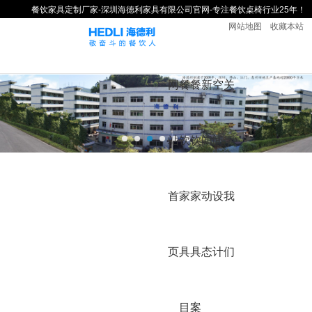
餐饮家具定制厂家-深圳海德利家具有限公司官网-专注餐饮桌椅行业25年！
网站地图
收藏本站
网
餐
餐
新
空
关
站
饮
饮
闻
间
于
首
家
家
动
设
我
页
具
具
态
计
们
目
案