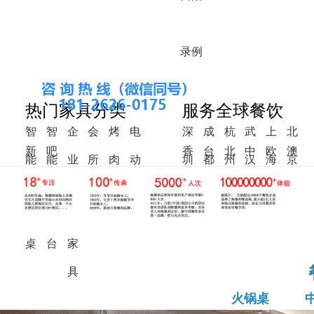
录
例
热门家具分类
服务全球餐饮
智
智
企
会
烤
电
深
成
杭
武
上
北
新
吧
香
台
北
中
欧
澳
能
能
业
所
肉
动
圳
都
州
汉
海
京
中
椅
港
湾
美
东
洲
洲
火
调
食
家
桌
餐
式
锅
料
堂
具
桌
桌
台
家
具
火锅桌