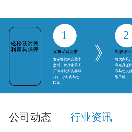
1
2
轻松获海德
》
利家具保障
发布采购需求
客服详细
发布餐饮家具需求
餐饮家具
之后，餐厅家具工
利家具派
厂海德利家具客服
表与您友
将在1小时内与您
致了解。
联系。
公司动态
行业资讯