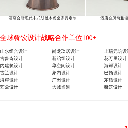
酒店会所现代中式胡桃木餐桌家具定制
酒店会所简雅
全球餐饮设计战略合作单位100+
山水组合设计
尚龙玖居设计
上瑞元筑设
古鲁奇设计
新冶组设计
花万里设计
内建筑设计
华空间设计
海岸设计
古兰设计
象内设计
巴顿设计
海岸设计
广田设计
东稻设计
艺鼎设计
大诚当道
赫筑设计