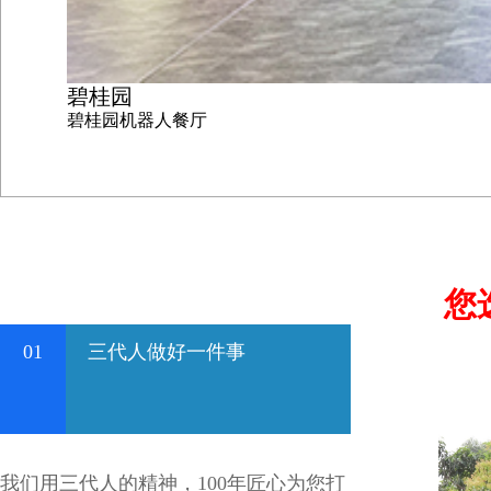
碧桂园
碧桂园机器人餐厅
您
01
三代人做好一件事
我们用三代人的精神，100年匠心为您打