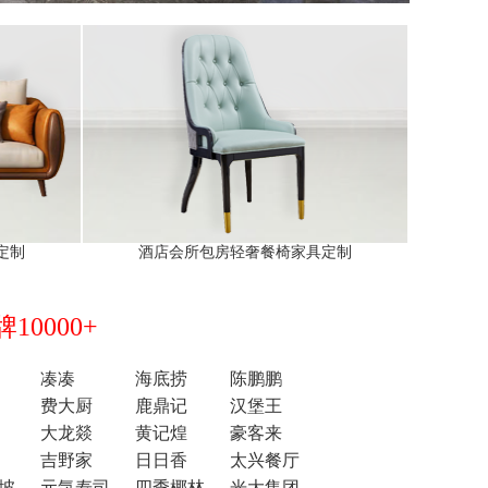
定制
酒店会所包房轻奢餐椅家具定制
0000+
凑凑
海底捞
陈鹏鹏
费大厨
鹿鼎记
汉堡王
大龙燚
黄记煌
豪客来
吉野家
日日香
太兴餐厅
坡
元気寿司
四季椰林
光大集团