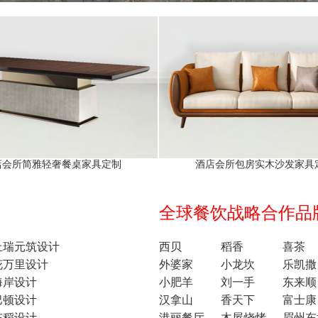
店会所简雅轻奢餐桌家具定制
酒店会所包房实木沙发家具
全球餐饮战略合作品牌1
上瑞元筑设计
西贝
稻香
喜茶
花万里设计
外婆家
小龙坎
乐凯撒
海岸设计
小肥羊
刘一手
东来顺
巴顿设计
汉拿山
香天下
富士康
东稻设计
港丽餐厅
木屋烧烤
眉州东