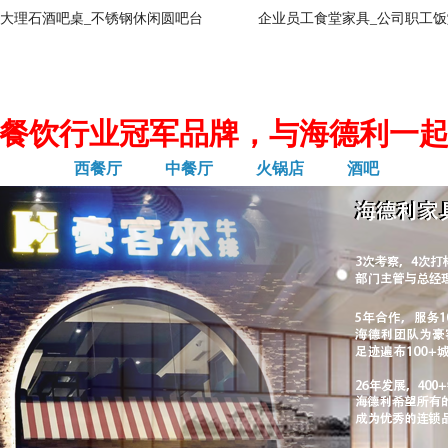
大理石酒吧桌_不锈钢休闲圆吧台
企业员工食堂家具_公司职工饭
餐饮行业冠军品牌，与海德利一
西餐厅
中餐厅
火锅店
酒吧