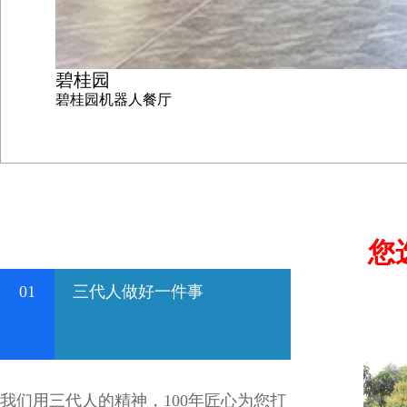
碧桂园
碧桂园机器人餐厅
您
01
三代人做好一件事
我们用三代人的精神，100年匠心为您打