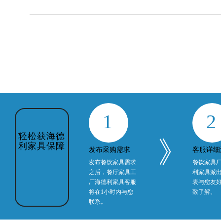
1
2
轻松获海德
》
利家具保障
发布采购需求
客服详细
发布餐饮家具需求
餐饮家具
之后，餐厅家具工
利家具派
厂海德利家具客服
表与您友
将在1小时内与您
致了解。
联系。