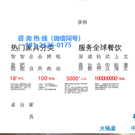
录
例
热门家具分类
服务全球餐饮
智
智
企
会
烤
电
深
成
杭
武
上
北
新
吧
香
台
北
中
欧
澳
能
能
业
所
肉
动
圳
都
州
汉
海
京
中
椅
港
湾
美
东
洲
洲
火
调
食
家
桌
餐
式
锅
料
堂
具
桌
桌
台
家
具
火锅桌