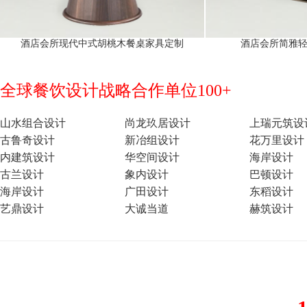
酒店会所现代中式胡桃木餐桌家具定制
酒店会所简雅
全球餐饮设计战略合作单位100+
山水组合设计
尚龙玖居设计
上瑞元筑设
古鲁奇设计
新冶组设计
花万里设计
内建筑设计
华空间设计
海岸设计
古兰设计
象内设计
巴顿设计
海岸设计
广田设计
东稻设计
艺鼎设计
大诚当道
赫筑设计