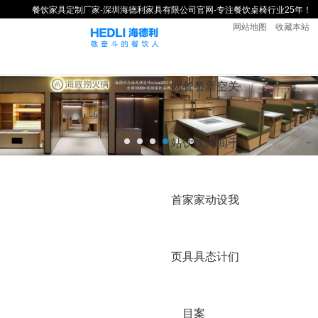
餐饮家具定制厂家-深圳海德利家具有限公司官网-专注餐饮桌椅行业25年！
网站地图
收藏本站
网
餐
餐
新
空
关
站
饮
饮
闻
间
于
首
家
家
动
设
我
页
具
具
态
计
们
目
案