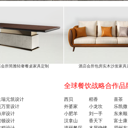
店会所简雅轻奢餐桌家具定制
酒店会所包房实木沙发家具
全球餐饮战略合作品牌1
上瑞元筑设计
西贝
稻香
喜茶
花万里设计
外婆家
小龙坎
乐凯撒
海岸设计
小肥羊
刘一手
东来顺
巴顿设计
汉拿山
香天下
富士康
东稻设计
港丽餐厅
木屋烧烤
眉州东