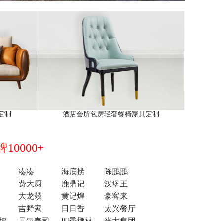
定制
酒店会所包房轻奢餐椅家具定制
0000+
凑凑
海底捞
陈鹏鹏
费大厨
鹿鼎记
汉堡王
大龙燚
黄记煌
豪客来
吉野家
日日香
太兴餐厅
坡
元気寿司
四季椰林
光大集团