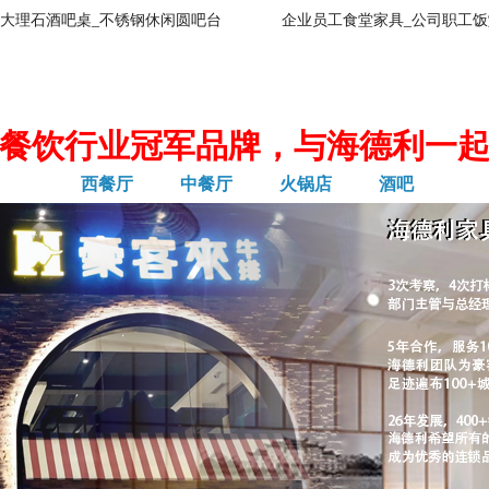
大理石酒吧桌_不锈钢休闲圆吧台
企业员工食堂家具_公司职工饭
餐饮行业冠军品牌，与海德利一
西餐厅
中餐厅
火锅店
酒吧