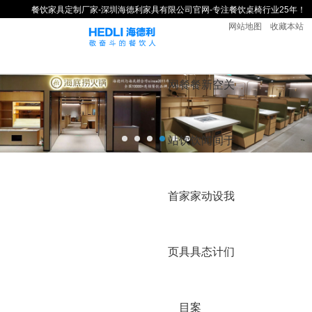
餐饮家具定制厂家-深圳海德利家具有限公司官网-专注餐饮桌椅行业25年！
网站地图
收藏本站
网
餐
餐
新
空
关
站
饮
饮
闻
间
于
首
家
家
动
设
我
页
具
具
态
计
们
目
案