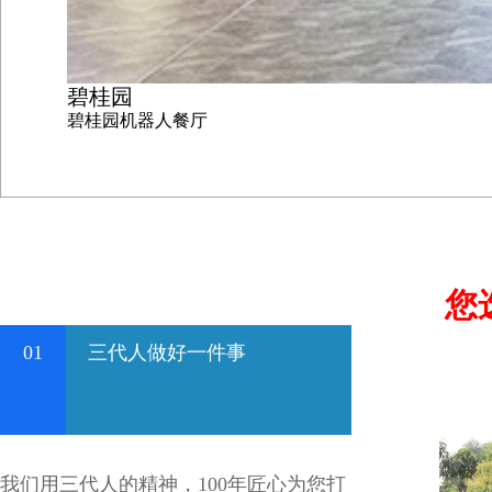
碧桂园
碧桂园机器人餐厅
您
01
三代人做好一件事
我们用三代人的精神，100年匠心为您打