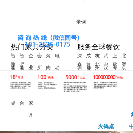
录
例
热门家具分类
服务全球餐饮
智
智
企
会
烤
电
深
成
杭
武
上
北
新
吧
香
台
北
中
欧
澳
能
能
业
所
肉
动
圳
都
州
汉
海
京
中
椅
港
湾
美
东
洲
洲
火
调
食
家
桌
餐
式
锅
料
堂
具
桌
桌
台
家
具
火锅桌