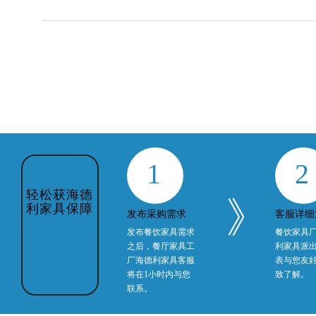
1
2
》
发布采购需求
客服详细
发布餐饮家具需求
餐饮家具
之后，餐厅家具工
利家具派
轻松获海德
厂海德利家具客服
表与您友
利家具保障
将在1小时内与您
致了解。
联系。