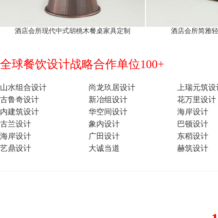
酒店会所现代中式胡桃木餐桌家具定制
酒店会所简雅
全球餐饮设计战略合作单位100+
山水组合设计
尚龙玖居设计
上瑞元筑设
古鲁奇设计
新冶组设计
花万里设计
内建筑设计
华空间设计
海岸设计
古兰设计
象内设计
巴顿设计
海岸设计
广田设计
东稻设计
艺鼎设计
大诚当道
赫筑设计