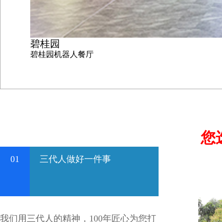
碧桂园
碧桂园机器人餐厅
您
01
三代人做好一件事
我们用三代人的精神，100年匠心为您打