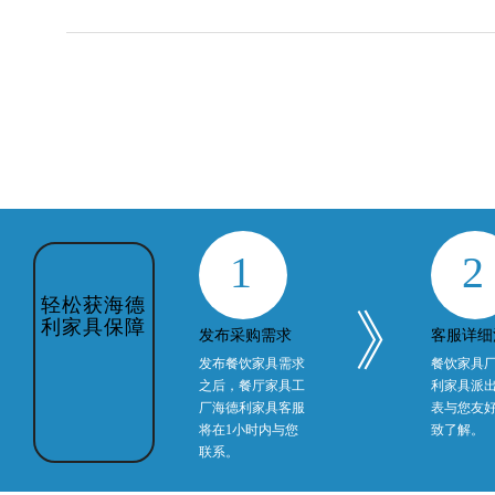
1
2
轻松获海德
》
利家具保障
发布采购需求
客服详细
发布餐饮家具需求
餐饮家具
之后，餐厅家具工
利家具派
厂海德利家具客服
表与您友
将在1小时内与您
致了解。
联系。