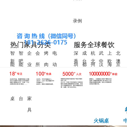
录
例
热门家具分类
服务全球餐饮
智
智
企
会
烤
电
深
成
杭
武
上
北
新
吧
香
台
北
中
欧
澳
能
能
业
所
肉
动
圳
都
州
汉
海
京
中
椅
港
湾
美
东
洲
洲
火
调
食
家
桌
餐
式
锅
料
堂
具
桌
桌
台
家
具
火锅桌