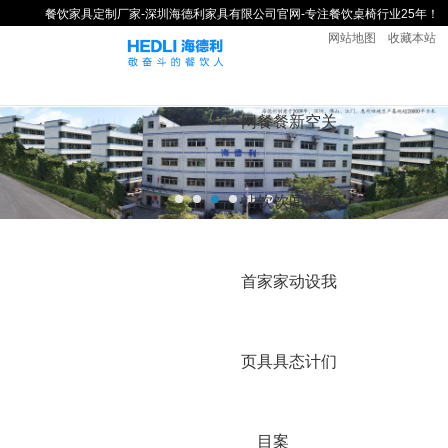
餐饮家具定制厂家-深圳海德利家具有限公司官网-专注餐饮桌椅行业25年！
网站地图
收藏本站
网
餐
餐
新
空
关
站
饮
饮
闻
间
于
首
家
家
动
设
我
页
具
具
态
计
们
目
案