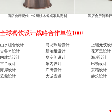
酒店会所现代中式胡桃木餐桌家具定制
酒店会所简雅
全球餐饮设计战略合作单位100+
山水组合设计
尚龙玖居设计
上瑞元筑设
古鲁奇设计
新冶组设计
花万里设计
内建筑设计
华空间设计
海岸设计
古兰设计
象内设计
巴顿设计
海岸设计
广田设计
东稻设计
艺鼎设计
大诚当道
赫筑设计