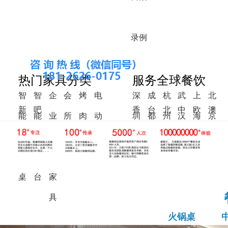
录
例
热门家具分类
服务全球餐饮
智
智
企
会
烤
电
深
成
杭
武
上
北
新
吧
香
台
北
中
欧
澳
能
能
业
所
肉
动
圳
都
州
汉
海
京
中
椅
港
湾
美
东
洲
洲
火
调
食
家
桌
餐
式
锅
料
堂
具
桌
桌
台
家
具
火锅桌