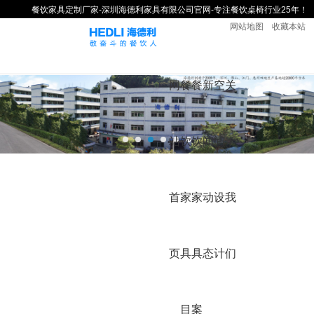
餐饮家具定制厂家-深圳海德利家具有限公司官网-专注餐饮桌椅行业25年！
网站地图
收藏本站
网
餐
餐
新
空
关
站
饮
饮
闻
间
于
首
家
家
动
设
我
页
具
具
态
计
们
目
案