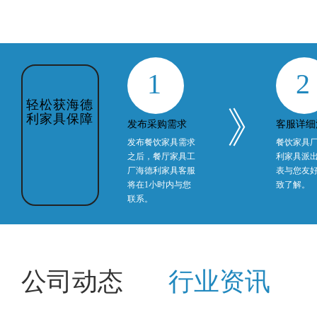
1
2
轻松获海德
》
利家具保障
发布采购需求
客服详细
发布餐饮家具需求
餐饮家具
之后，餐厅家具工
利家具派
厂海德利家具客服
表与您友
将在1小时内与您
致了解。
联系。
公司动态
行业资讯