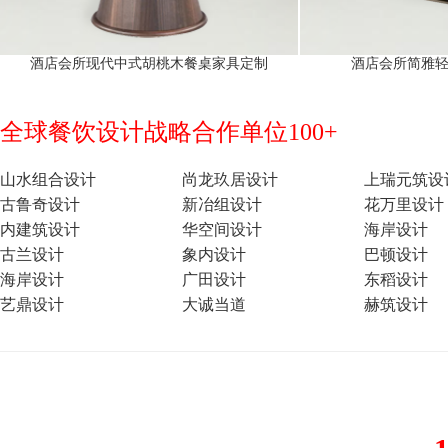
酒店会所现代中式胡桃木餐桌家具定制
酒店会所简雅
全球餐饮设计战略合作单位100+
山水组合设计
尚龙玖居设计
上瑞元筑设
古鲁奇设计
新冶组设计
花万里设计
内建筑设计
华空间设计
海岸设计
古兰设计
象内设计
巴顿设计
海岸设计
广田设计
东稻设计
艺鼎设计
大诚当道
赫筑设计