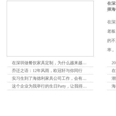
在深
择海
在深
老板
的不
率 
在深圳做餐饮家具定制，为什么越来越多项目方选择海德利家具
2
乔迁之语：12年风雨，欧冠轩与你同行
实习生到了海德利家具公司工作，会有哪些收获呢？
这个企业为我举行的生日Party，让我得到了无与伦比的快乐。
感恩母爱，我们在行动
不一样的海德利，不一样的“五四”精神
敢
海德利家具邀请滴滴出行全国十佳司机分享自己的英勇事迹，激