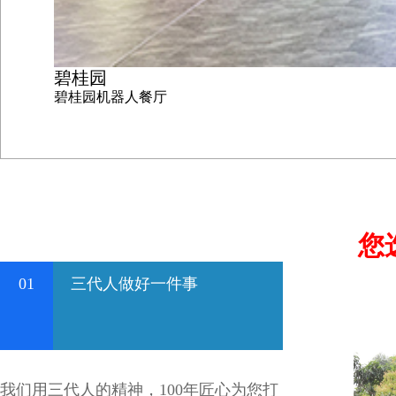
碧桂园
碧桂园机器人餐厅
您
01
三代人做好一件事
我们用三代人的精神，100年匠心为您打