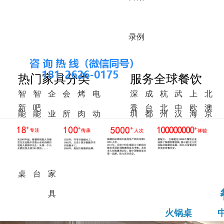
录
例
热门家具分类
服务全球餐饮
智
智
企
会
烤
电
深
成
杭
武
上
北
新
吧
香
台
北
中
欧
澳
能
能
业
所
肉
动
圳
都
州
汉
海
京
中
椅
港
湾
美
东
洲
洲
火
调
食
家
桌
餐
式
锅
料
堂
具
桌
桌
台
家
具
火锅桌