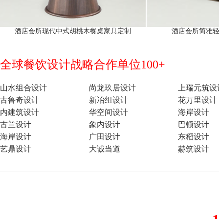
酒店会所现代中式胡桃木餐桌家具定制
酒店会所简雅
全球餐饮设计战略合作单位100+
山水组合设计
尚龙玖居设计
上瑞元筑设
古鲁奇设计
新冶组设计
花万里设计
内建筑设计
华空间设计
海岸设计
古兰设计
象内设计
巴顿设计
海岸设计
广田设计
东稻设计
艺鼎设计
大诚当道
赫筑设计