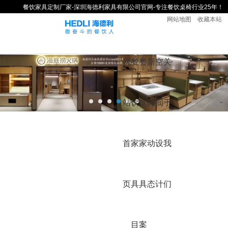
餐饮家具定制厂家-深圳海德利家具有限公司官网-专注餐饮桌椅行业25年！
网站地图
收藏本站
网
餐
餐
新
空
关
站
饮
饮
闻
间
于
首
家
家
动
设
我
页
具
具
态
计
们
目
案