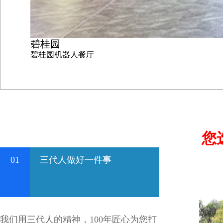
碧桂园
碧桂园机器人餐厅
您
01
三代人做好一件事
我们用三代人的精神，100年匠心为您打