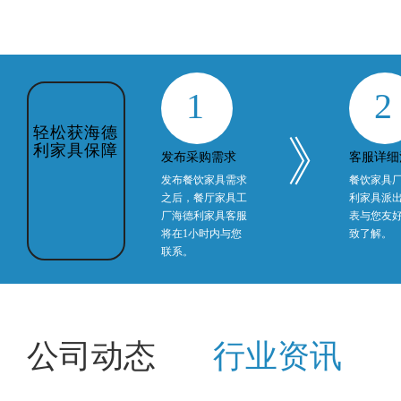
1
2
轻松获海德
》
利家具保障
发布采购需求
客服详细
发布餐饮家具需求
餐饮家具
之后，餐厅家具工
利家具派
厂海德利家具客服
表与您友
将在1小时内与您
致了解。
联系。
公司动态
行业资讯