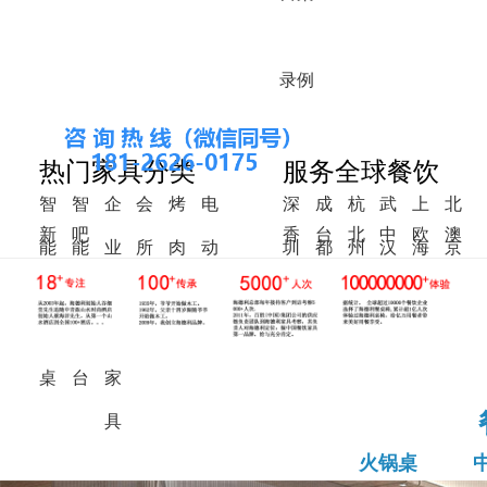
录
例
热门家具分类
服务全球餐饮
智
智
企
会
烤
电
深
成
杭
武
上
北
新
吧
香
台
北
中
欧
澳
能
能
业
所
肉
动
圳
都
州
汉
海
京
中
椅
港
湾
美
东
洲
洲
火
调
食
家
桌
餐
式
锅
料
堂
具
桌
桌
台
家
具
火锅桌