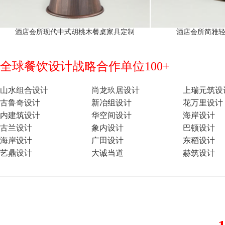
酒店会所现代中式胡桃木餐桌家具定制
酒店会所简雅
全球餐饮设计战略合作单位100+
山水组合设计
尚龙玖居设计
上瑞元筑设
古鲁奇设计
新冶组设计
花万里设计
内建筑设计
华空间设计
海岸设计
古兰设计
象内设计
巴顿设计
海岸设计
广田设计
东稻设计
艺鼎设计
大诚当道
赫筑设计