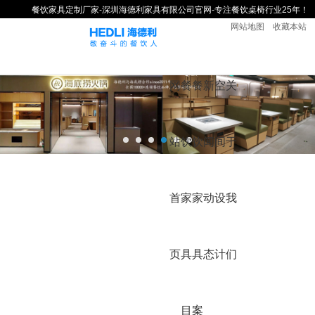
餐饮家具定制厂家-深圳海德利家具有限公司官网-专注餐饮桌椅行业25年！
网站地图
收藏本站
网
餐
餐
新
空
关
站
饮
饮
闻
间
于
首
家
家
动
设
我
页
具
具
态
计
们
目
案