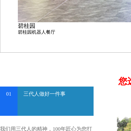
碧桂园
碧桂园机器人餐厅
您
01
三代人做好一件事
我们用三代人的精神，100年匠心为您打