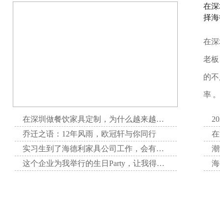
在深
择海
在深
老板
的不
率 
在深圳做餐饮家具定制，为什么越来越多项目方选择海德利家具
2
乔迁之语：12年风雨，欧冠轩与你同行
实习生到了海德利家具公司工作，会有哪些收获呢？
这个企业为我举行的生日Party，让我得到了无与伦比的快乐。
感恩母爱，我们在行动
不一样的海德利，不一样的“五四”精神
敢
海德利家具邀请滴滴出行全国十佳司机分享自己的英勇事迹，激