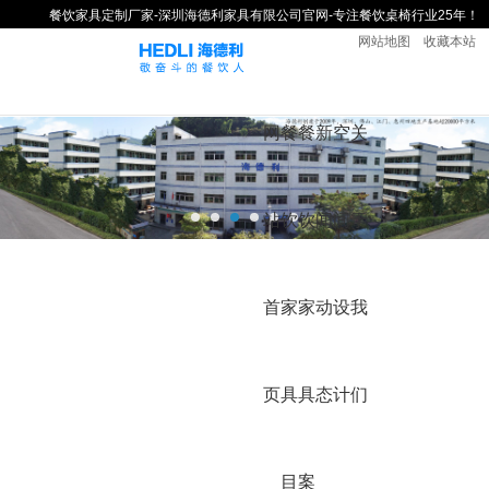
餐饮家具定制厂家-深圳海德利家具有限公司官网-专注餐饮桌椅行业25年！
网站地图
收藏本站
网
餐
餐
新
空
关
站
饮
饮
闻
间
于
首
家
家
动
设
我
页
具
具
态
计
们
目
案