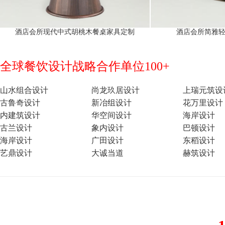
酒店会所现代中式胡桃木餐桌家具定制
酒店会所简雅
全球餐饮设计战略合作单位100+
山水组合设计
尚龙玖居设计
上瑞元筑设
古鲁奇设计
新冶组设计
花万里设计
内建筑设计
华空间设计
海岸设计
古兰设计
象内设计
巴顿设计
海岸设计
广田设计
东稻设计
艺鼎设计
大诚当道
赫筑设计