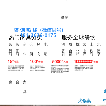
录
例
热门家具分类
服务全球餐饮
智
智
企
会
烤
电
深
成
杭
武
上
北
新
吧
香
台
北
中
欧
澳
能
能
业
所
肉
动
圳
都
州
汉
海
京
中
椅
港
湾
美
东
洲
洲
火
调
食
家
桌
餐
式
锅
料
堂
具
桌
桌
台
家
具
火锅桌