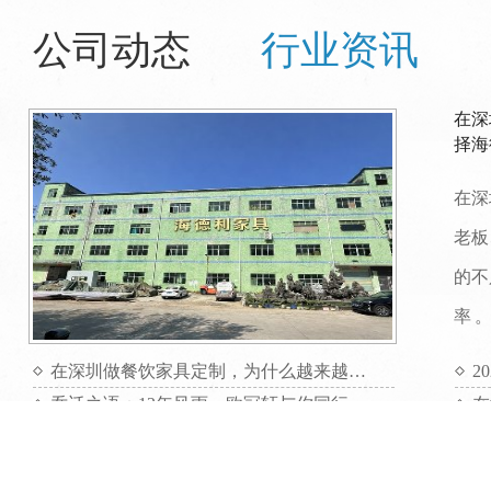
公司动态
行业资讯
在深
择海
在深
老板
的不
率 
在深圳做餐饮家具定制，为什么越来越多项目方选择海德利家具
2
乔迁之语：12年风雨，欧冠轩与你同行
实习生到了海德利家具公司工作，会有哪些收获呢？
这个企业为我举行的生日Party，让我得到了无与伦比的快乐。