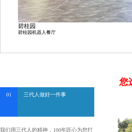
碧桂园
碧桂园机器人餐厅
您
01
三代人做好一件事
我们用三代人的精神，100年匠心为您打