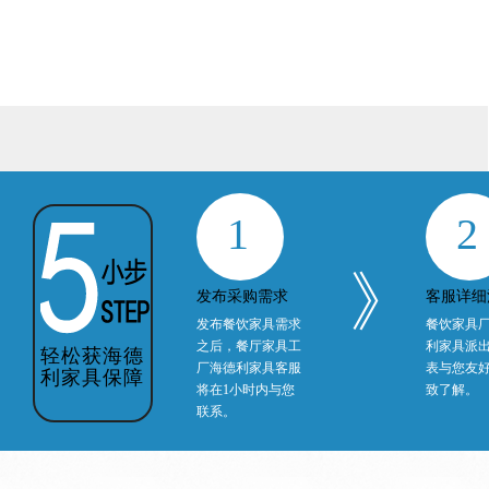
1
2
》
发布采购需求
客服详细
发布餐饮家具需求
餐饮家具
之后，餐厅家具工
利家具派
轻松获海德
厂海德利家具客服
表与您友
利家具保障
将在1小时内与您
致了解。
联系。