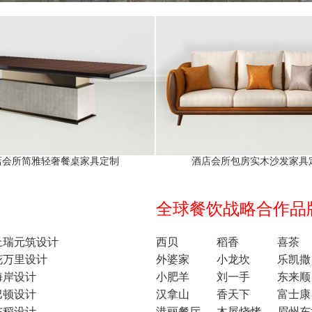
店会所简雅轻奢餐桌家具定制
酒店会所包房实木沙发家具
全球餐饮战略合作品牌1
上瑞元筑设计
西贝
稻香
喜茶
花万里设计
外婆家
小龙坎
乐凯撒
海岸设计
小肥羊
刘一手
东来顺
巴顿设计
汉拿山
香天下
富士康
东稻设计
港丽餐厅
木屋烧烤
眉州东