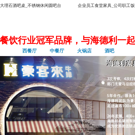
大理石酒吧桌_不锈钢休闲圆吧台
企业员工食堂家具_公司职工饭
餐饮行业冠军品牌，与海德利一
西餐厅
中餐厅
火锅店
酒吧