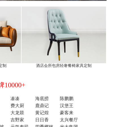
定制
酒店会所包房轻奢餐椅家具定制
0000+
凑凑
海底捞
陈鹏鹏
费大厨
鹿鼎记
汉堡王
大龙燚
黄记煌
豪客来
吉野家
日日香
太兴餐厅
坡
元気寿司
四季椰林
光大集团