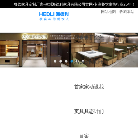
餐饮家具定制厂家-深圳海德利家具有限公司官网-专注餐饮桌椅行业25年！
网站地图
收藏本站
网
餐
餐
新
空
关
站
饮
饮
闻
间
于
首
家
家
动
设
我
页
具
具
态
计
们
目
案