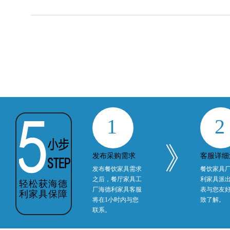
1
2
》
发布采购需求
客服详细
发布餐饮家具需求
餐饮家具
之后，餐厅家具工
利家具派
轻松获海德
厂海德利家具客服
表与您友
利家具保障
将在1小时内与您
致了解。
联系。