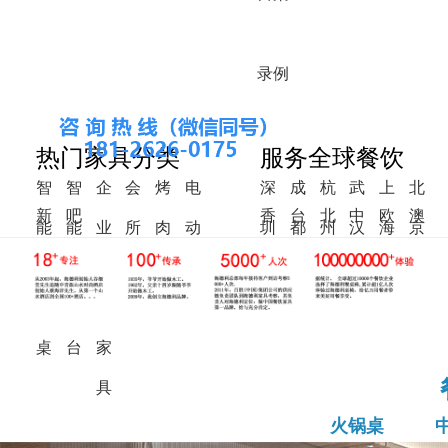
录
例
热门家具分类
服务全球餐饮
智
智
企
会
烤
电
深
成
杭
武
上
北
新
吧
香
台
北
中
欧
澳
能
能
业
所
肉
动
圳
都
州
汉
海
京
中
椅
港
湾
美
东
洲
洲
火
调
食
家
桌
餐
式
锅
料
堂
具
桌
桌
台
家
具
火锅桌