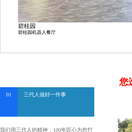
碧桂园
碧桂园机器人餐厅
您
01
三代人做好一件事
我们用三代人的精神，100年匠心为您打