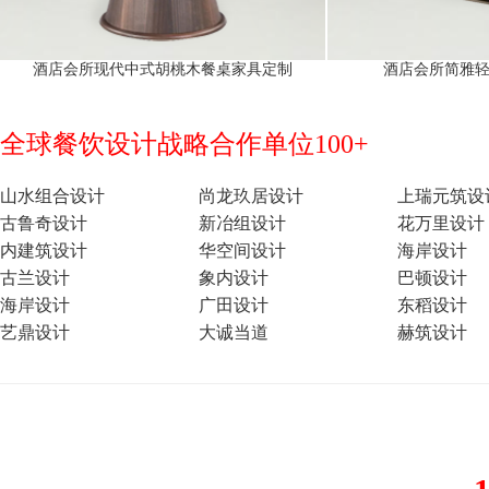
酒店会所现代中式胡桃木餐桌家具定制
酒店会所简雅
全球餐饮设计战略合作单位100+
山水组合设计
尚龙玖居设计
上瑞元筑设
古鲁奇设计
新冶组设计
花万里设计
内建筑设计
华空间设计
海岸设计
古兰设计
象内设计
巴顿设计
海岸设计
广田设计
东稻设计
艺鼎设计
大诚当道
赫筑设计