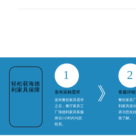
1
2
轻松获海德
》
利家具保障
发布采购需求
客服详细
发布餐饮家具需求
餐饮家具
之后，餐厅家具工
利家具派
厂海德利家具客服
表与您友
将在1小时内与您
致了解。
联系。