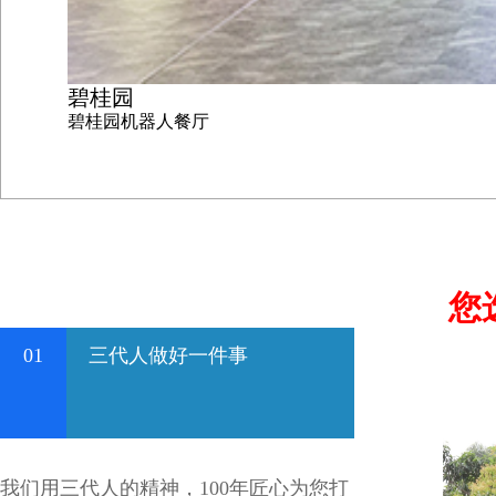
碧桂园
碧桂园机器人餐厅
您
01
三代人做好一件事
我们用三代人的精神，100年匠心为您打