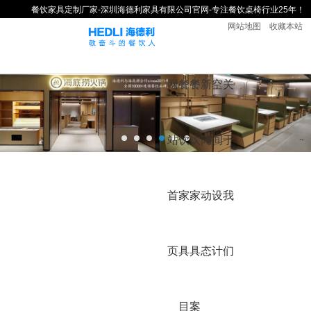
餐饮家具定制厂家-深圳海德利家具有限公司官网-专注餐饮桌椅行业25年！
网站地图
收藏本站
网
餐
餐
新
空
关
站
饮
饮
闻
间
于
首
家
家
动
设
我
页
具
具
态
计
们
目
案