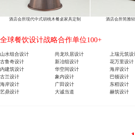
酒店会所现代中式胡桃木餐桌家具定制
酒店会所简雅
全球餐饮设计战略合作单位100+
山水组合设计
尚龙玖居设计
上瑞元筑设
古鲁奇设计
新冶组设计
花万里设计
内建筑设计
华空间设计
海岸设计
古兰设计
象内设计
巴顿设计
海岸设计
广田设计
东稻设计
艺鼎设计
大诚当道
赫筑设计