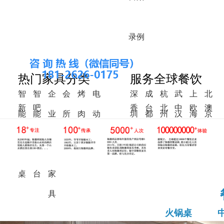
录
例
热门家具分类
服务全球餐饮
智
智
企
会
烤
电
深
成
杭
武
上
北
新
吧
香
台
北
中
欧
澳
能
能
业
所
肉
动
圳
都
州
汉
海
京
中
椅
港
湾
美
东
洲
洲
火
调
食
家
桌
餐
式
锅
料
堂
具
桌
桌
台
家
具
火锅桌