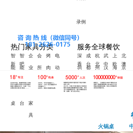
录
例
热门家具分类
服务全球餐饮
智
智
企
会
烤
电
深
成
杭
武
上
北
新
吧
香
台
北
中
欧
澳
能
能
业
所
肉
动
圳
都
州
汉
海
京
中
椅
港
湾
美
东
洲
洲
火
调
食
家
桌
餐
式
锅
料
堂
具
桌
桌
台
家
具
火锅桌