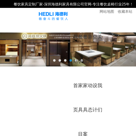
餐饮家具定制厂家-深圳海德利家具有限公司官网-专注餐饮桌椅行业25年！
网站地图
收藏本站
网
餐
餐
新
空
关
站
饮
饮
闻
间
于
首
家
家
动
设
我
页
具
具
态
计
们
目
案