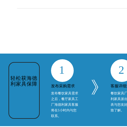
1
2
》
发布采购需求
客服详细
发布餐饮家具需求
餐饮家具
之后，餐厅家具工
利家具派
轻松获海德
厂海德利家具客服
表与您友
利家具保障
将在1小时内与您
致了解。
联系。