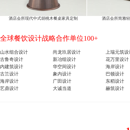
酒店会所现代中式胡桃木餐桌家具定制
酒店会所简雅
全球餐饮设计战略合作单位100+
山水组合设计
尚龙玖居设计
上瑞元筑设
古鲁奇设计
新冶组设计
花万里设计
内建筑设计
华空间设计
海岸设计
古兰设计
象内设计
巴顿设计
海岸设计
广田设计
东稻设计
艺鼎设计
大诚当道
赫筑设计