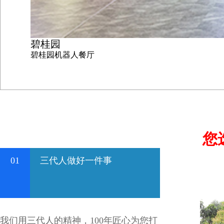
碧桂园
碧桂园机器人餐厅
您
01
三代人做好一件事
我们用三代人的精神，100年匠心为您打