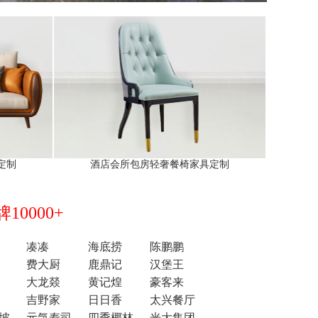
定制
酒店会所包房轻奢餐椅家具定制
0000+
凑凑
海底捞
陈鹏鹏
费大厨
鹿鼎记
汉堡王
大龙燚
黄记煌
豪客来
吉野家
日日香
太兴餐厅
坡
元気寿司
四季椰林
光大集团