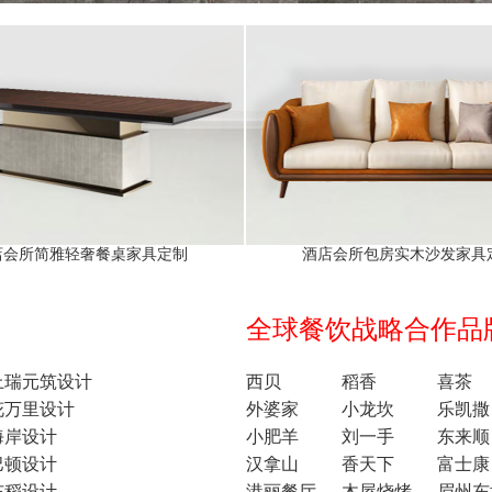
店会所简雅轻奢餐桌家具定制
酒店会所包房实木沙发家具
全球餐饮战略合作品牌1
上瑞元筑设计
西贝
稻香
喜茶
花万里设计
外婆家
小龙坎
乐凯撒
海岸设计
小肥羊
刘一手
东来顺
巴顿设计
汉拿山
香天下
富士康
东稻设计
港丽餐厅
木屋烧烤
眉州东