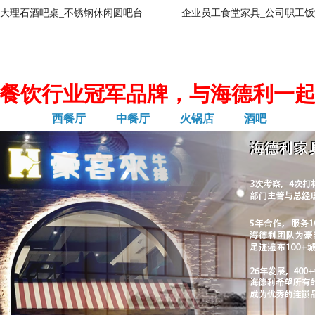
大理石酒吧桌_不锈钢休闲圆吧台
企业员工食堂家具_公司职工饭
餐饮行业冠军品牌，与海德利一
西餐厅
中餐厅
火锅店
酒吧