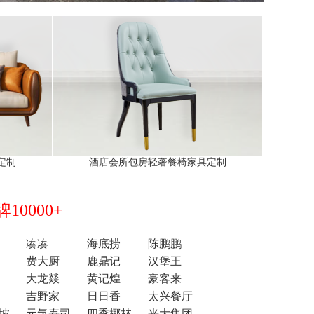
定制
酒店会所包房轻奢餐椅家具定制
0000+
凑凑
海底捞
陈鹏鹏
费大厨
鹿鼎记
汉堡王
大龙燚
黄记煌
豪客来
吉野家
日日香
太兴餐厅
坡
元気寿司
四季椰林
光大集团