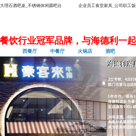
大理石酒吧桌_不锈钢休闲圆吧台
企业员工食堂家具_公司职工饭
餐饮行业冠军品牌，与海德利一
西餐厅
中餐厅
火锅店
酒吧