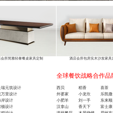
店会所简雅轻奢餐桌家具定制
酒店会所包房实木沙发家具
全球餐饮战略合作品牌1
上瑞元筑设计
西贝
稻香
喜茶
花万里设计
外婆家
小龙坎
乐凯撒
海岸设计
小肥羊
刘一手
东来顺
巴顿设计
汉拿山
香天下
富士康
东稻设计
港丽餐厅
木屋烧烤
眉州东