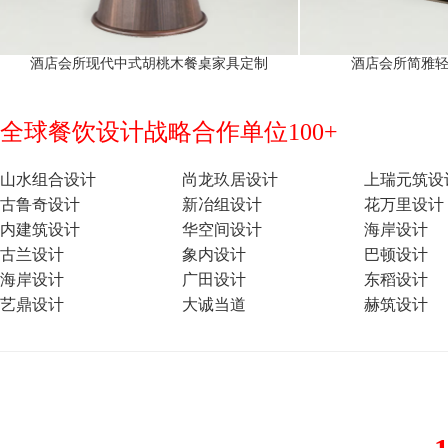
酒店会所现代中式胡桃木餐桌家具定制
酒店会所简雅
全球餐饮设计战略合作单位100+
山水组合设计
尚龙玖居设计
上瑞元筑设
古鲁奇设计
新冶组设计
花万里设计
内建筑设计
华空间设计
海岸设计
古兰设计
象内设计
巴顿设计
海岸设计
广田设计
东稻设计
艺鼎设计
大诚当道
赫筑设计