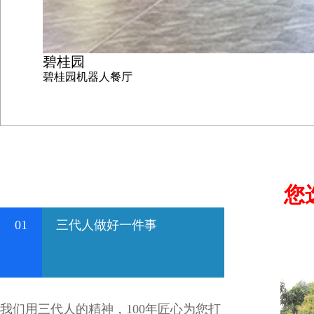
碧桂园
碧桂园机器人餐厅
您
01
三代人做好一件事
我们用三代人的精神，100年匠心为您打