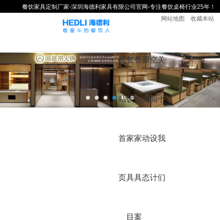
餐饮家具定制厂家-深圳海德利家具有限公司官网-专注餐饮桌椅行业25年！
网站地图
收藏本站
网
餐
餐
新
空
关
站
饮
饮
闻
间
于
首
家
家
动
设
我
页
具
具
态
计
们
目
案