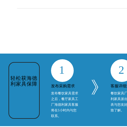
1
2
轻松获海德
》
利家具保障
发布采购需求
客服详细
发布餐饮家具需求
餐饮家具
之后，餐厅家具工
利家具派
厂海德利家具客服
表与您友
将在1小时内与您
致了解。
联系。