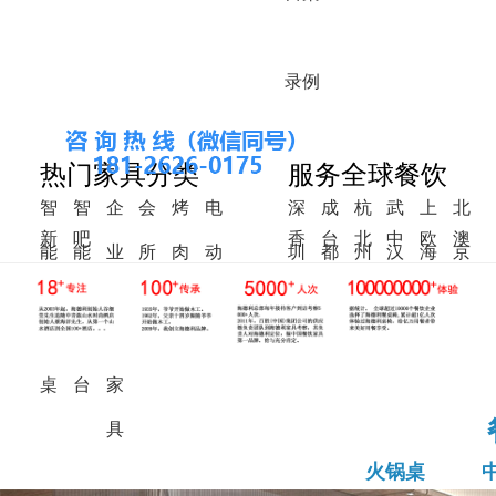
录
例
热门家具分类
服务全球餐饮
智
智
企
会
烤
电
深
成
杭
武
上
北
新
吧
香
台
北
中
欧
澳
能
能
业
所
肉
动
圳
都
州
汉
海
京
中
椅
港
湾
美
东
洲
洲
火
调
食
家
桌
餐
式
锅
料
堂
具
桌
桌
台
家
具
火锅桌