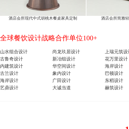
酒店会所现代中式胡桃木餐桌家具定制
酒店会所简雅
全球餐饮设计战略合作单位100+
山水组合设计
尚龙玖居设计
上瑞元筑设
古鲁奇设计
新冶组设计
花万里设计
内建筑设计
华空间设计
海岸设计
古兰设计
象内设计
巴顿设计
海岸设计
广田设计
东稻设计
艺鼎设计
大诚当道
赫筑设计