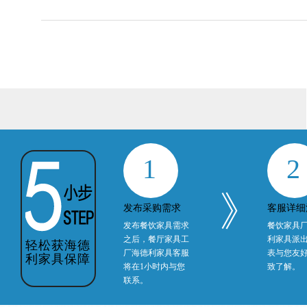
1
2
》
发布采购需求
客服详细
发布餐饮家具需求
餐饮家具
之后，餐厅家具工
利家具派
轻松获海德
厂海德利家具客服
表与您友
利家具保障
将在1小时内与您
致了解。
联系。