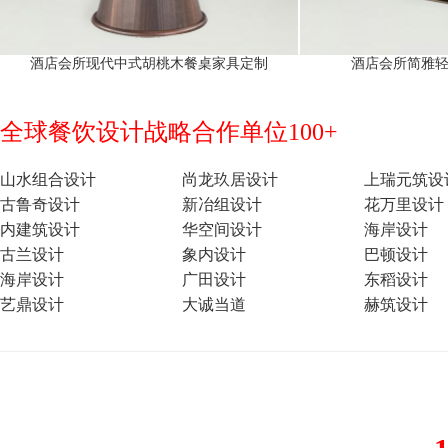
酒店会所现代中式胡桃木餐桌家具定制
酒店会所简雅
全球餐饮设计战略合作单位100+
山水组合设计
尚龙玖居设计
上瑞元筑设
古鲁奇设计
新冶组设计
花万里设计
内建筑设计
华空间设计
海岸设计
古兰设计
象内设计
巴顿设计
海岸设计
广田设计
东稻设计
艺鼎设计
大诚当道
赫筑设计