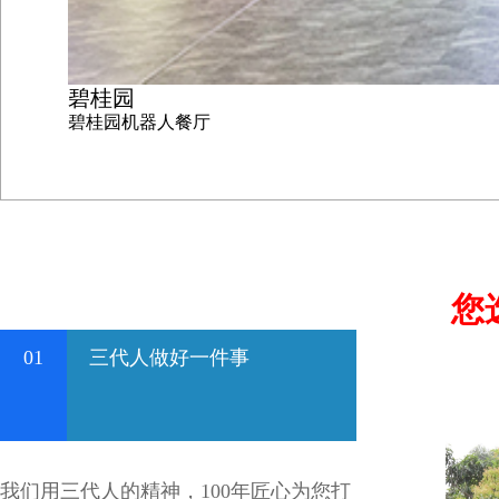
碧桂园
碧桂园机器人餐厅
您
01
三代人做好一件事
我们用三代人的精神，100年匠心为您打