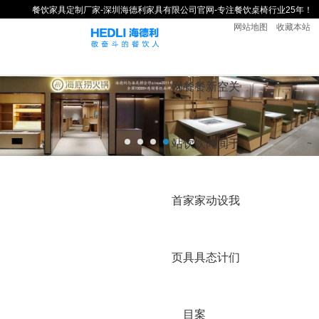
餐饮家具定制厂家-深圳海德利家具有限公司官网-专注餐饮桌椅行业25年！
网站地图
收藏本站
网
餐
餐
新
空
关
站
饮
饮
闻
间
于
首
家
家
动
设
我
页
具
具
态
计
们
目
案