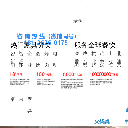
录
例
热门家具分类
服务全球餐饮
智
智
企
会
烤
电
深
成
杭
武
上
北
新
吧
香
台
北
中
欧
澳
能
能
业
所
肉
动
圳
都
州
汉
海
京
中
椅
港
湾
美
东
洲
洲
火
调
食
家
桌
餐
式
锅
料
堂
具
桌
桌
台
家
具
火锅桌