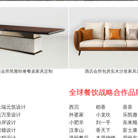
店会所简雅轻奢餐桌家具定制
酒店会所包房实木沙发家具
全球餐饮战略合作品牌1
上瑞元筑设计
西贝
稻香
喜茶
花万里设计
外婆家
小龙坎
乐凯撒
海岸设计
小肥羊
刘一手
东来顺
巴顿设计
汉拿山
香天下
富士康
东稻设计
港丽餐厅
木屋烧烤
眉州东