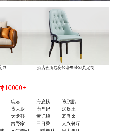
定制
酒店会所包房轻奢餐椅家具定制
0000+
凑凑
海底捞
陈鹏鹏
费大厨
鹿鼎记
汉堡王
大龙燚
黄记煌
豪客来
吉野家
日日香
太兴餐厅
坡
元気寿司
四季椰林
光大集团