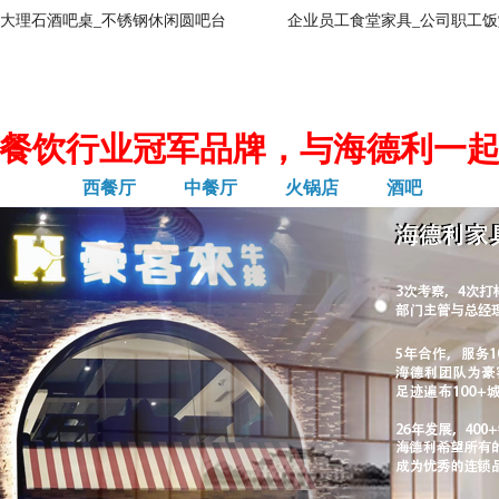
大理石酒吧桌_不锈钢休闲圆吧台
企业员工食堂家具_公司职工饭
餐饮行业冠军品牌，与海德利一
西餐厅
中餐厅
火锅店
酒吧