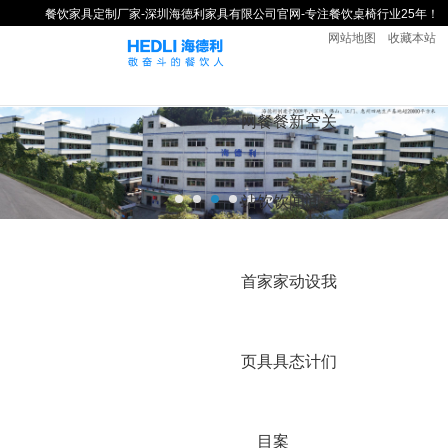
餐饮家具定制厂家-深圳海德利家具有限公司官网-专注餐饮桌椅行业25年！
网站地图
收藏本站
网
餐
餐
新
空
关
站
饮
饮
闻
间
于
首
家
家
动
设
我
页
具
具
态
计
们
目
案