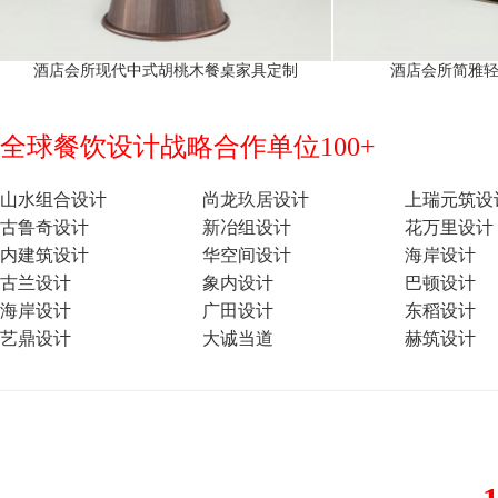
酒店会所现代中式胡桃木餐桌家具定制
酒店会所简雅
全球餐饮设计战略合作单位100+
山水组合设计
尚龙玖居设计
上瑞元筑设
古鲁奇设计
新冶组设计
花万里设计
内建筑设计
华空间设计
海岸设计
古兰设计
象内设计
巴顿设计
海岸设计
广田设计
东稻设计
艺鼎设计
大诚当道
赫筑设计