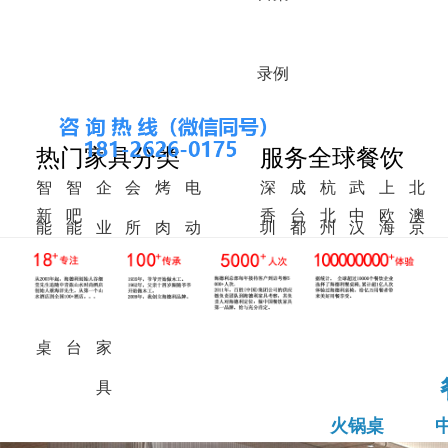
录
例
热门家具分类
服务全球餐饮
智
智
企
会
烤
电
深
成
杭
武
上
北
新
吧
香
台
北
中
欧
澳
能
能
业
所
肉
动
圳
都
州
汉
海
京
中
椅
港
湾
美
东
洲
洲
火
调
食
家
桌
餐
式
锅
料
堂
具
桌
桌
台
家
具
火锅桌