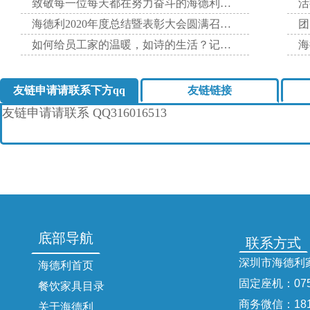
致敬每一位每天都在努力奋斗的海德利家人！
海德利2020年度总结暨表彰大会圆满召开！
如何给员工家的温暖，如诗的生活？记海德利家具有限公司202
海
友链申请请联系下方qq
友链链接
友链申请请联系
QQ316016513
底部导航
联系方式
深圳市海德利
海德利首页
固定座机：
07
餐饮家具目录
商务微信：
18
关于海德利