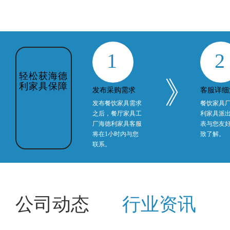
1
2
轻松获海德
》
利家具保障
发布采购需求
客服详细
发布餐饮家具需求
餐饮家具
之后，餐厅家具工
利家具派
厂海德利家具客服
表与您友
将在1小时内与您
致了解。
联系。
公司动态
行业资讯