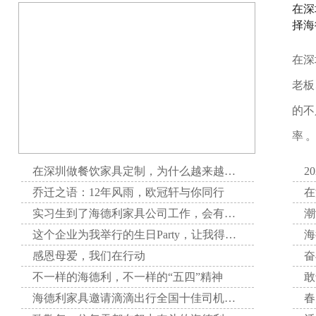
在深
择海
在深
老板
的不
率 
在深圳做餐饮家具定制，为什么越来越多项目方选择海德利家具
2
乔迁之语：12年风雨，欧冠轩与你同行
实习生到了海德利家具公司工作，会有哪些收获呢？
这个企业为我举行的生日Party，让我得到了无与伦比的快乐。
感恩母爱，我们在行动
不一样的海德利，不一样的“五四”精神
敢
海德利家具邀请滴滴出行全国十佳司机分享自己的英勇事迹，激