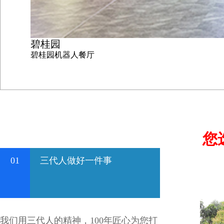
碧桂园
碧桂园机器人餐厅
您
01
三代人做好一件事
我们用三代人的精神，100年匠心为您打