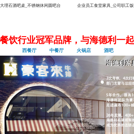
大理石酒吧桌_不锈钢休闲圆吧台
企业员工食堂家具_公司职工饭
餐饮行业冠军品牌，与海德利一
西餐厅
中餐厅
火锅店
酒吧