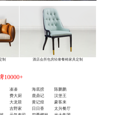
定制
酒店会所包房轻奢餐椅家具定制
0000+
凑凑
海底捞
陈鹏鹏
费大厨
鹿鼎记
汉堡王
大龙燚
黄记煌
豪客来
吉野家
日日香
太兴餐厅
坡
元気寿司
四季椰林
光大集团