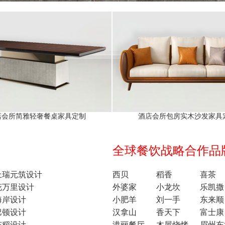
店会所简雅轻奢餐桌家具定制
酒店会所包房实木沙发家具
全球餐饮战略合作品牌1
上瑞元筑设计
西贝
稻香
喜茶
花万里设计
外婆家
小龙坎
乐凯撒
海岸设计
小肥羊
刘一手
东来顺
巴顿设计
汉拿山
香天下
富士康
东稻设计
港丽餐厅
木屋烧烤
眉州东