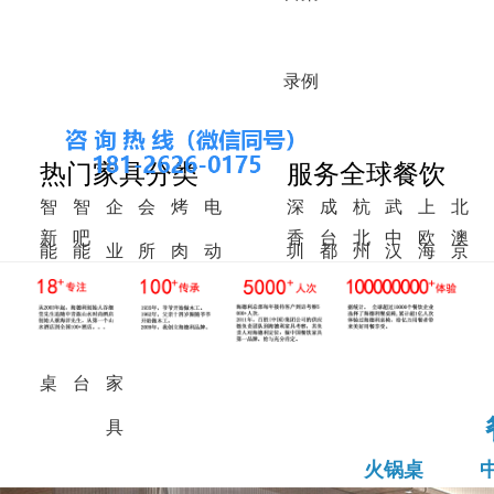
录
例
热门家具分类
服务全球餐饮
智
智
企
会
烤
电
深
成
杭
武
上
北
新
吧
香
台
北
中
欧
澳
能
能
业
所
肉
动
圳
都
州
汉
海
京
中
椅
港
湾
美
东
洲
洲
火
调
食
家
桌
餐
式
锅
料
堂
具
桌
桌
台
家
具
火锅桌