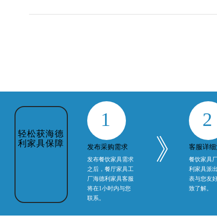
1
2
》
发布采购需求
客服详细
发布餐饮家具需求
餐饮家具
之后，餐厅家具工
利家具派
轻松获海德
厂海德利家具客服
表与您友
利家具保障
将在1小时内与您
致了解。
联系。