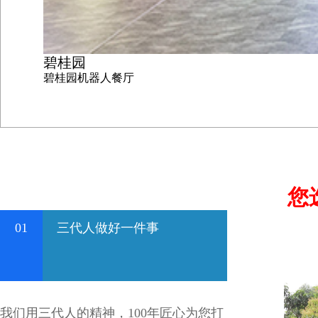
碧桂园
碧桂园机器人餐厅
您
01
三代人做好一件事
我们用三代人的精神，100年匠心为您打