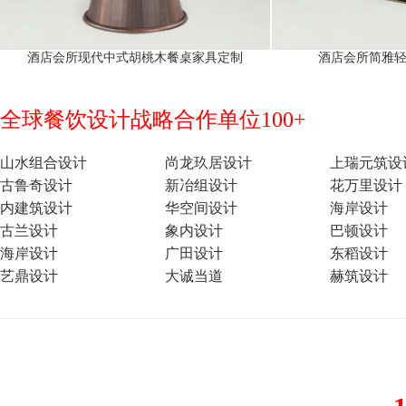
酒店会所现代中式胡桃木餐桌家具定制
酒店会所简雅
全球餐饮设计战略合作单位100+
山水组合设计
尚龙玖居设计
上瑞元筑设
古鲁奇设计
新冶组设计
花万里设计
内建筑设计
华空间设计
海岸设计
古兰设计
象内设计
巴顿设计
海岸设计
广田设计
东稻设计
艺鼎设计
大诚当道
赫筑设计