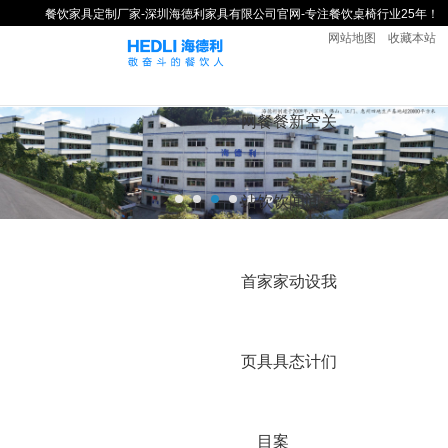
餐饮家具定制厂家-深圳海德利家具有限公司官网-专注餐饮桌椅行业25年！
网站地图
收藏本站
网
餐
餐
新
空
关
站
饮
饮
闻
间
于
首
家
家
动
设
我
页
具
具
态
计
们
目
案