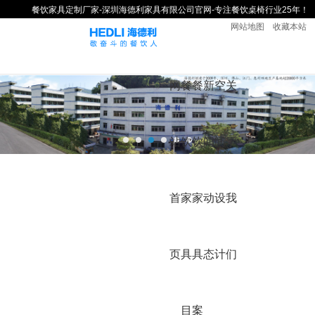
餐饮家具定制厂家-深圳海德利家具有限公司官网-专注餐饮桌椅行业25年！
网站地图
收藏本站
网
餐
餐
新
空
关
站
饮
饮
闻
间
于
首
家
家
动
设
我
页
具
具
态
计
们
目
案