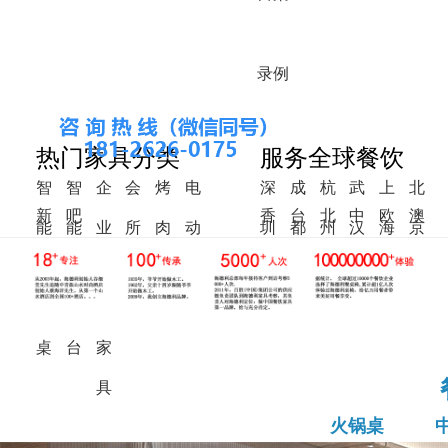
录
例
热门家具分类
服务全球餐饮
智
智
企
会
烤
电
深
成
杭
武
上
北
新
吧
香
台
北
中
欧
澳
能
能
业
所
肉
动
圳
都
州
汉
海
京
中
椅
港
湾
美
东
洲
洲
火
调
食
家
桌
餐
式
锅
料
堂
具
桌
桌
台
家
具
火锅桌