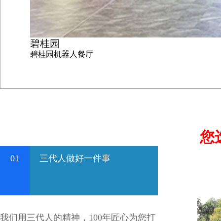
碧桂园
碧桂园机器人餐厅
您
01
三代人做好一件事
我们用三代人的精神，100年匠心为您打