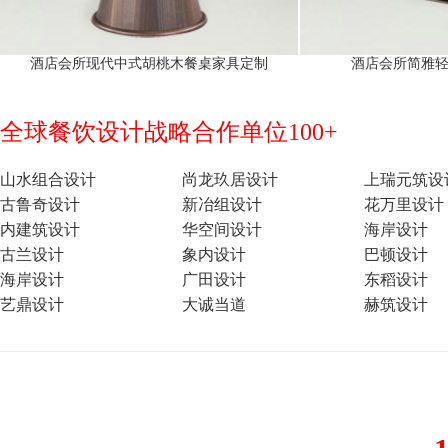
酒店会所现代中式胡桃木餐桌家具定制
酒店会所简雅
全球餐饮设计战略合作单位100+
山水组合设计
尚龙玖居设计
上瑞元筑设
古鲁奇设计
新冶组设计
花万里设计
内建筑设计
华空间设计
海岸设计
古兰设计
象内设计
巴顿设计
海岸设计
广田设计
东稻设计
艺鼎设计
大诚当道
赫筑设计